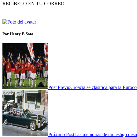
RECÍBELO EN TU CORREO
Por Henry F. Soto
Post Previo
Croacia se clasifica para la Euroco
Próximo Post
Las memorias de un testigo desmo