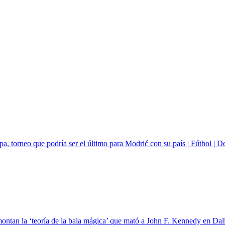
pa, torneo que podría ser el último para Modrić con su país | Fútbol | D
ntan la ‘teoría de la bala mágica’ que mató a John F. Kennedy en Dalla