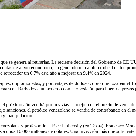
e que se genera al retirarlas. La reciente decisión del Gobierno de EE U
edidas de alivio económico, ha generado un cambio radical en los pronó
de retroceder un 0,7% este año a mejorar un 9,4% en 2024.
eques, criptomonedas, y porcentajes de dudoso cobro que rozaban el 15
ra en Barbados a un acuerdo con la oposición para liberar a presos polít
del próximo año vendrá por tres vías: la mejora en el precio de venta del
bajo sanciones, el petróleo venezolano se vendía de contrabando en el 
o y manipulación.
 venezolana y profesor de la Rice University (en Texas), Francisco Monal
s a unos 16.000 millones de dólares. Una inyección más que suficiente 