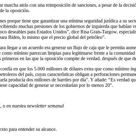
dar marcha atrás con una reimposición de sanciones, a pesar de la deci
de la oposición.
es porque tiene que garantizar una mínima seguridad jurídica a su sector
recibiendo muchas presiones de los gobiernos de izquierda que habían vu
poco deseables para Estados Unidos”, dice Risa Grais-Targow, especiali
para Biden, lo mismo que el precio global del petróleo”.
ra llegar a un acuerdo era generar un flujo de caja que le permita aument
e como mínimo parezcan limpias para legitimarse frente a la comunidad i
s primeras en las que la oposición compite de verdad, después de que de
e confía en que los 5.000 millones de dólares extra que como mínimo in
 petroleros del país, cuyas características obligan a perforaciones per
uela producía dos millones de barriles por día”. Y añade: “Es verdad qu
 tiene capacidad de generar se necesitarían por lo menos 20″.
X
, o en nuestra
newsletter semanal
exto para entender su alcance.