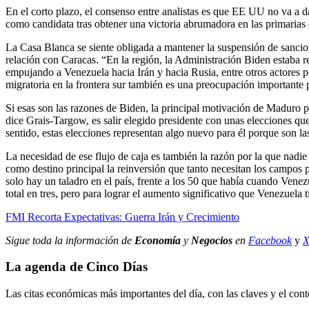
En el corto plazo, el consenso entre analistas es que EE UU no va a 
como candidata tras obtener una victoria abrumadora en las primarias 
La Casa Blanca se siente obligada a mantener la suspensión de sancion
relación con Caracas. “En la región, la Administración Biden estaba 
empujando a Venezuela hacia Irán y hacia Rusia, entre otros actores 
migratoria en la frontera sur también es una preocupación importante 
Si esas son las razones de Biden, la principal motivación de Maduro pa
dice Grais-Targow, es salir elegido presidente con unas elecciones qu
sentido, estas elecciones representan algo nuevo para él porque son la
La necesidad de ese flujo de caja es también la razón por la que nadi
como destino principal la reinversión que tanto necesitan los campos
solo hay un taladro en el país, frente a los 50 que había cuando Venez
total en tres, pero para lograr el aumento significativo que Venezuela
FMI Recorta Expectativas: Guerra Irán y Crecimiento
Sigue toda la información de
Economía
y
Negocios
en
Facebook
y
La agenda de Cinco Días
Las citas económicas más importantes del día, con las claves y el cont