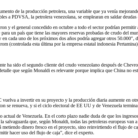
aumento de la producción petrolera, una variable que ya venía mejoran
bles a PDVSA, la petrolera venezolana, se emplearan en saldar deudas
ron y el general concedido en octubre a todo el sector podrían permitir a
para un país que tiene las mayores reservas probadas de crudo del mund
 en cada uno de los próximos dos años podría agregar otros 50.000″, d
rom (controlada esta última por la empresa estatal indonesia Pertamina)
te ha sido el segundo cliente del crudo venezolano después de Chevron.
 detalle que según Monaldi es relevante porque implica que China no es
vuelva a invertir en su proyecto y la producción diaria aumente en otro
gton se renueva, y si el ciclo electoral de EE UU y de Venezuela termina
o actual de Venezuela. En el corto plazo nadie duda de que los ingresos
la salvaguarda que, según Monaldi, todas las petroleras europeas van a 
 metiendo dinero fresco en el proyecto, sino reinvirtiendo el flujo de c
itir hacer uso del flujo de caja”, dice el experto.