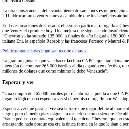
pronostica Grisanti.
La otra consecuencia del levantamiento de sanciones es un pequeño 
UU hidrocarburos venezolanos a cambio de que los beneficios atribui
En las estimaciones de Grisanti, el permiso particular otorgado a Chev
que Venezuela produce hoy. Una mejora que sigue siendo insuficiente 
“Chevron ya ha sumado 135.000, a finales de año llegará a 150.000, y
italiana Eni, la española Repsol; y las francesas Perenco y Maurel & P
Políticas arancelarias impulsan recorte de tasas
La gran pregunta es qué va a hacer la china CNPC, que tradicionalmen
intención de comprar 265.000 barriles al día pagando en efectivo, un
millones de dólares que como mínimo le debe Venezuela”.
Esperar y ver
“Una compra de 265.000 barriles por día abriría la puerta a que CNPC 
lugar, lo lógico sería esperar a ver si el permiso otorgado por Washin
Esperar a ver qué pasa tal vez sea la frase que mejor define al moment
negro, pero el medio plazo sigue tan misterioso como siempre. De ahí 
“Van a pedir un contrato equivalente al que tiene Chevron, que no está
arriesgando nada porque esa era la única forma en la que le iban a perm