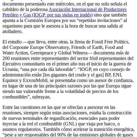
documento presentado este miércoles, en el que no solo señala el
cabildeo de la poderosa
Asociación Internacional de Productores
Petróleo y Gas (IOGP, por sus siglas en inglés)
sino que también
apunta a la Comisión Europea por sus “repetidas invitaciones” al
organismo para que le asesora a la hora de buscar una salida al
atolladero.
El estudio —que lleva, entre otras, la firma de Fossil Free Politics,
del Corporate Europe Observatory, Friends of Earth, Food and
Water Action, Greenpeace y Global Witness— documenta más de
200 reuniones entre representantes del sector fósil representantes del
Ejecutivo comunitario en el primer año tras el inicio de la guerra de
Ucrania, “una por cada día laborable”. “IOGP, en cuyo consejo de
administración están [los gigantes del crudo y el gas] BP, ENI,
Equinor y ExxonMobil, se presentaba como un asesor de confianza,
en lugar de una de las principales razones por las que Europa sigue
siendo tan vulnerable frente a la volatilidad de precios de los
combustibles”, subrayan.
Entre las cuestiones en las que se ofrecían a asesorar en las
reuniones, siempre según estas asociaciones, estaba la construcción
de nuevas terminales de regasificación, esenciales para poder
inyectar a la red el combustible (GNL) que viaja por barco, o
asuntos regulatorios. También cómo acelerar la transición energética,
“pese a ser responsables del 90% de las emisiones globales de gases