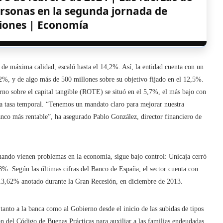
ersonas en la segunda jornada de
iones | Economía
l de máxima calidad, escaló hasta el 14,2%. Así, la entidad cuenta con un
12%, y de algo más de 500 millones sobre su objetivo fijado en el 12,5%.
orno sobre el capital tangible (ROTE) se situó en el 5,7%, el más bajo con
 la tasa temporal. “Tenemos un mandato claro para mejorar nuestra
anco más rentable”, ha asegurado Pablo González, director financiero de
uando vienen problemas en la economía, sigue bajo control: Unicaja cerró
8%. Según las últimas cifras del Banco de España, el sector cuenta con
 13,62% anotado durante la Gran Recesión, en diciembre de 2013.
tanto a la banca como al Gobierno desde el inicio de las subidas de tipos
ón del Código de Buenas Prácticas para auxiliar a las familias endeudadas