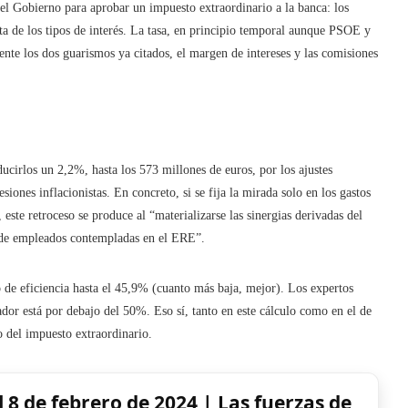
 el Gobierno para aprobar un impuesto extraordinario a la banca: los
a de los tipos de interés. La tasa, en principio temporal aunque PSOE y
te los dos guarismos ya citados, el margen de intereses y las comisiones
ducirlos un 2,2%, hasta los 573 millones de euros, por los ajustes
iones inflacionistas. En concreto, si se fija la mirada solo en los gastos
este retroceso se produce al “materializarse las sinergias derivadas del
s de empleados contempladas en el ERE”.
 de eficiencia hasta el 45,9% (cuanto más baja, mejor). Los expertos
dor está por debajo del 50%. Eso sí, tanto en este cálculo como en el de
to del impuesto extraordinario.
l 8 de febrero de 2024 | Las fuerzas de