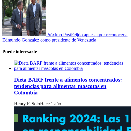
Próximo Post
Feijóo apuesta por reconocer a
Edmundo González como presidente de Venezuela
Puede interesarte
Dieta BARF frente a alimentos concentrados:
tendencias para alimentar mascotas en
Colombia
Henry F. Soto
Hace 1 año