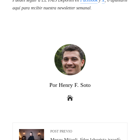
Puedes seguir a EL PAÍS Deportes en
Facebook
y
X
, o apuntarte
aquí para recibir
nuestra newsletter semanal
.
Por Henry F. Soto
POST PREVIO
Merav Mijaeli, líder laborista israelí: