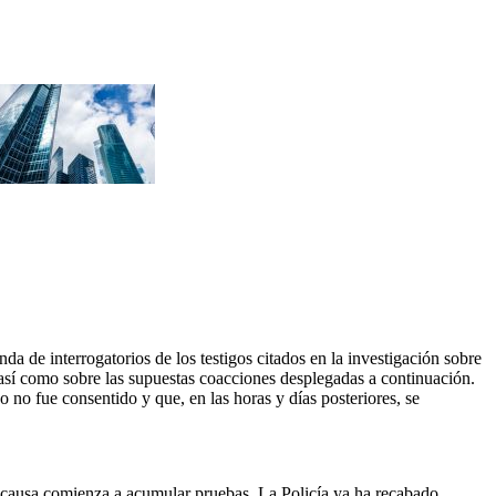
da de interrogatorios de los testigos citados en la investigación sobre
 así como sobre las supuestas coacciones desplegadas a continuación.
 no fue consentido y que, en las horas y días posteriores, se
la causa comienza a acumular pruebas. La Policía ya ha recabado