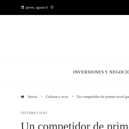
jueves, agosto 6
INVERSIONES Y NEGOCI
Inicio
Cultura y ocio
Un competidor de primer nivel pa
CULTURA Y OCIO
Un competidor de prime