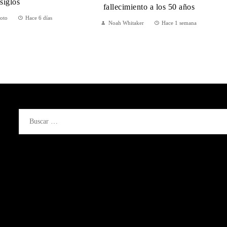
siglos
fallecimiento a los 50 años
Soto
Hace 6 días
Noah Whitaker
Hace 1 semana
Buscar: