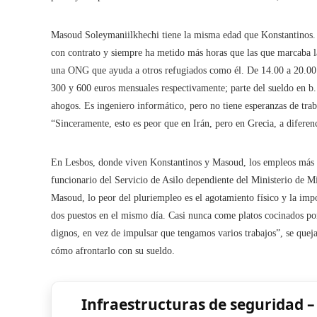
Masoud Soleymaniilkhechi tiene la misma edad que Konstantinos. E
con contrato y siempre ha metido más horas que las que marcaba la
una ONG que ayuda a otros refugiados como él. De 14.00 a 20.00 
300 y 600 euros mensuales respectivamente; parte del sueldo en b.
ahogos. Es ingeniero informático, pero no tiene esperanzas de trabaj
“Sinceramente, esto es peor que en Irán, pero en Grecia, a difere
En Lesbos, donde viven Konstantinos y Masoud, los empleos más co
funcionario del Servicio de Asilo dependiente del Ministerio de Mi
Masoud, lo peor del pluriempleo es el agotamiento físico y la impos
dos puestos en el mismo día. Casi nunca come platos cocinados por
dignos, en vez de impulsar que tengamos varios trabajos”, se queja
cómo afrontarlo con su sueldo.
Infraestructuras de seguridad –