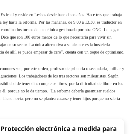
s iraní y reside en Lesbos desde hace cinco años. Hace tres que trabaja
 ley hasta la reforma. Por las mañanas, de 9.00 a 13.30, es traductor en
coordina los turnos de una clínica gestionada por otra ONG. Le pagan
 Dice que son 100 euros menos de lo que necesitaría para vivir sin
ar en su sector. La única alternativa a su alcance es la hostelería.
ncia de allí, se puede empezar de cero”, cuenta con un toque de optimismo.
munes son, por este orden, profesor de primaria o secundaria, militar y
graciones. Los trabajadores de los tres sectores son mileuristas. Según
ibilidad de tener días completos libres, por la dificultad de librar en los
 él, porque no le da tiempo. “La reforma debería garantizar sueldos
. Tiene novia, pero no se plantea casarse y tener hijos porque no sabría
 Protección electrónica a medida para