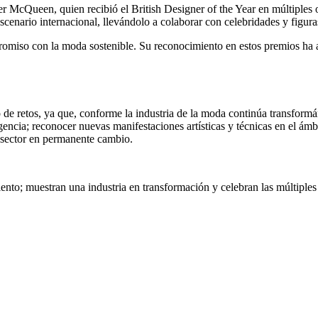
er McQueen, quien recibió el British Designer of the Year en múltiples 
cenario internacional, llevándolo a colaborar con celebridades y figuras 
omiso con la moda sostenible. Su reconocimiento en estos premios ha ay
 de retos, ya que, conforme la industria de la moda continúa transform
encia; reconocer nuevas manifestaciones artísticas y técnicas en el ámbi
 sector en permanente cambio.
to; muestran una industria en transformación y celebran las múltiples e