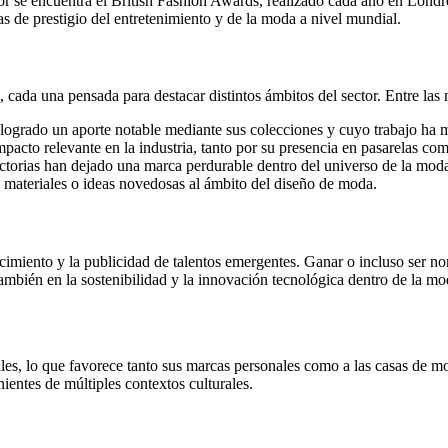
or se encuentra el British Fashion Awards, realizado cada año en Londres
as de prestigio del entretenimiento y de la moda a nivel mundial.
cada una pensada para destacar distintos ámbitos del sector. Entre las 
 logrado un aporte notable mediante sus colecciones y cuyo trabajo ha m
cto relevante en la industria, tanto por su presencia en pasarelas como
ctorias han dejado una marca perdurable dentro del universo de la mod
materiales o ideas novedosas al ámbito del diseño de moda.
imiento y la publicidad de talentos emergentes. Ganar o incluso ser no
ambién en la sostenibilidad y la innovación tecnológica dentro de la mod
es, lo que favorece tanto sus marcas personales como a las casas de m
nientes de múltiples contextos culturales.