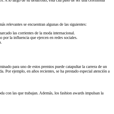
. A lo largo de su desarrollo, esta cita pasó de ser una ceremonia
más relevantes se encuentran algunas de las siguientes:
arcado las corrientes de la moda internacional.
 por la influencia que ejercen en redes sociales.
a.
minado para uno de estos premios puede catapultar la carrera de un
a. Por ejemplo, en años recientes, se ha prestado especial atención a
oda con las que trabajan. Además, los fashion awards impulsan la