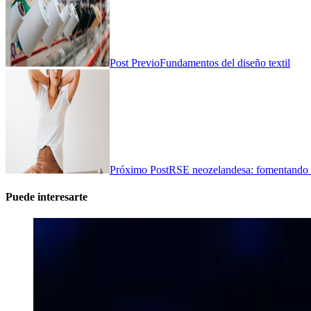
Post Previo
Fundamentos del diseño textil
Próximo Post
RSE neozelandesa: fomentando el
Puede interesarte