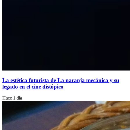
La estética futurista de La naranja mecánica y su
legado en el cine distópico
Hace 1 día