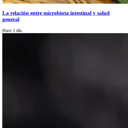
La relación entre microbiota intestinal y salud
general
Hace 1 día