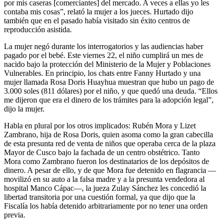
por mis caseras [comerciantes] del mercado. A veces a ellas yo les
contaba mis cosas”, relató la mujer a los jueces. Hurtado dijo
también que en el pasado había visitado sin éxito centros de
reproducción asistida.
La mujer negó durante los interrogatorios y las audiencias haber
pagado por el bebé. Este viernes 22, el niño cumplirá un mes de
nacido bajo la protección del Ministerio de la Mujer y Poblaciones
Vulnerables. En principio, los chats entre Fanny Hurtado y una
mujer llamada Rosa Doris Huayhua muestran que hubo un pago de
3.000 soles (811 dólares) por el niño, y que quedó una deuda. “Ellos
me dijeron que era el dinero de los trámites para la adopción legal”,
dijo la mujer.
Habla en plural por los otros implicados: Rubén Mora y Lizet
Zambrano, hija de Rosa Doris, quien asoma como la gran cabecilla
de esta presunta red de venta de niños que operaba cerca de la plaza
Mayor de Cusco bajo la fachada de un centro obstétrico. Tanto
Mora como Zambrano fueron los destinatarios de los depósitos de
dinero. A pesar de ello, y de que Mora fue detenido en flagrancia —
movilizó en su auto a la falsa madre y a la presunta vendedora al
hospital Manco Cápac—, la jueza Zulay Sánchez les concedió la
libertad transitoria por una cuestión formal, ya que dijo que la
Fiscalía los había detenido arbitrariamente por no tener una orden
previa.