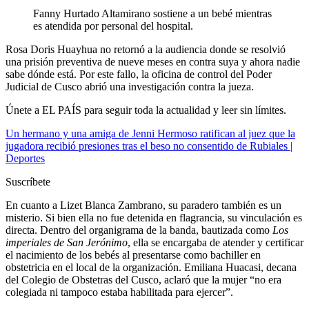
Fanny Hurtado Altamirano sostiene a un bebé mientras
es atendida por personal del hospital.
Rosa Doris Huayhua no retornó a la audiencia donde se resolvió
una prisión preventiva de nueve meses en contra suya y ahora nadie
sabe dónde está. Por este fallo, la oficina de control del Poder
Judicial de Cusco abrió una investigación contra la jueza.
Únete a EL PAÍS para seguir toda la actualidad y leer sin límites.
Un hermano y una amiga de Jenni Hermoso ratifican al juez que la
jugadora recibió presiones tras el beso no consentido de Rubiales |
Deportes
Suscríbete
En cuanto a Lizet Blanca Zambrano, su paradero también es un
misterio. Si bien ella no fue detenida en flagrancia, su vinculación es
directa. Dentro del organigrama de la banda, bautizada como
Los
imperiales de San Jerónimo
, ella se encargaba de atender y certificar
el nacimiento de los bebés al presentarse como bachiller en
obstetricia en el local de la organización. Emiliana Huacasi, decana
del Colegio de Obstetras del Cusco, aclaró que la mujer “no era
colegiada ni tampoco estaba habilitada para ejercer”.