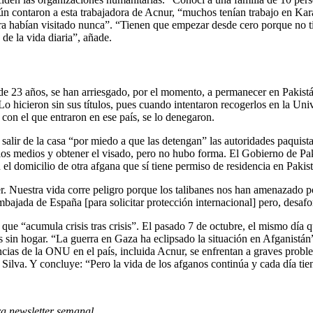
gún contaron a esta trabajadora de Acnur, “muchos tenían trabajo en Kar
era habían visitado nunca”. “Tienen que empezar desde cero porque no t
 de la vida diaria”, añade.
de 23 años, se han arriesgado, por el momento, a permanecer en Pakistá
. Lo hicieron sin sus títulos, pues cuando intentaron recogerlos en la Un
con el que entraron en ese país, se lo denegaron.
 salir de la casa “por miedo a que las detengan” las autoridades paqui
os los medios y obtener el visado, pero no hubo forma. El Gobierno de 
el domicilio de otra afgana que sí tiene permiso de residencia en Pakist
 Nuestra vida corre peligro porque los talibanes nos han amenazado po
ajada de España [para solicitar protección internacional] pero, desafo
s que “acumula crisis tras crisis”. El pasado 7 de octubre, el mismo día 
s sin hogar. “La guerra en Gaza ha eclipsado la situación en Afganistán
gencias de la ONU en el país, incluida Acnur, se enfrentan a graves prob
ilva. Y concluye: “Pero la vida de los afganos continúa y cada día tie
ra newsletter semanal
.