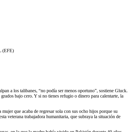
 (EFE)
culpan a los talibanes, “no podía ser menos oportuno”, sostiene Gluck.
rados bajo cero. Y si no tienes refugio o dinero para calentarte, la
na mujer que acaba de regresar sola con sus ocho hijos porque su
sta veterana trabajadora humanitaria, que subraya la situación de
onas, en la que la madre había vivido en Pakistán durante 40 años,