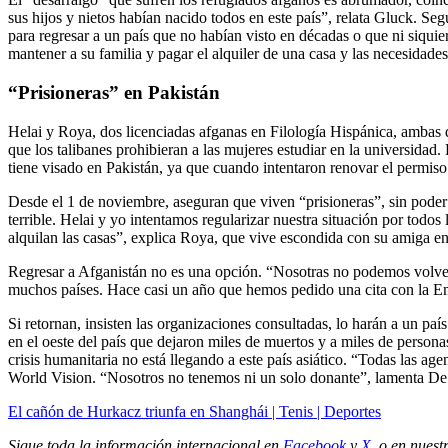
sus hijos y nietos habían nacido todos en este país”, relata Gluck. Se
para regresar a un país que no habían visto en décadas o que ni siqui
mantener a su familia y pagar el alquiler de una casa y las necesidades
“Prisioneras” en Pakistán
Helai y Roya, dos licenciadas afganas en Filología Hispánica, ambas 
que los talibanes prohibieran a las mujeres estudiar en la universidad
tiene visado en Pakistán, ya que cuando intentaron renovar el permiso 
Desde el 1 de noviembre, aseguran que viven “prisioneras”, sin poder
terrible. Helai y yo intentamos regularizar nuestra situación por tod
alquilan las casas”, explica Roya, que vive escondida con su amiga en 
Regresar a Afganistán no es una opción. “Nosotras no podemos volver.
muchos países. Hace casi un año que hemos pedido una cita con la Emb
Si retornan, insisten las organizaciones consultadas, lo harán a un paí
en el oeste del país que dejaron miles de muertos y a miles de persona
crisis humanitaria no está llegando a este país asiático. “Todas las a
World Vision. “Nosotros no tenemos ni un solo donante”, lamenta De S
El cañón de Hurkacz triunfa en Shanghái | Tenis | Deportes
Sigue toda la información internacional en
Facebook
y
X
, o en
nuest