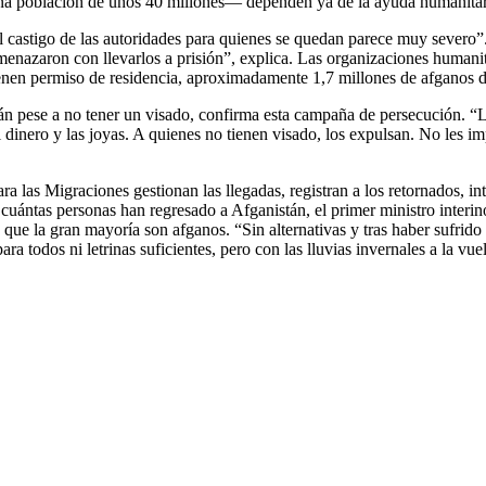
na población de unos 40 millones— dependen ya de la ayuda humanitari
l castigo de las autoridades para quienes se quedan parece muy severo”
 amenazaron con llevarlos a prisión”, explica. Las organizaciones human
tienen permiso de residencia, aproximadamente 1,7 millones de afganos d
n pese a no tener un visado, confirma esta campaña de persecución. “L
n el dinero y las joyas. A quienes no tienen visado, los expulsan. No les 
a las Migraciones gestionan las llegadas, registran a los retornados, int
cuántas personas han regresado a Afganistán, el primer ministro inter
que la gran mayoría son afganos. “Sin alternativas y tras haber sufrido
ra todos ni letrinas suficientes, pero con las lluvias invernales a la vue