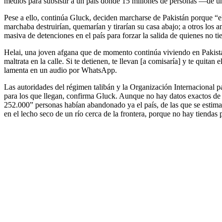
medios para subsistir a un país donde 15 millones de personas —de u
Pese a ello, continúa Gluck, deciden marcharse de Pakistán porque “e
marchaba destruirían, quemarían y tirarían su casa abajo; a otros los
masiva de detenciones en el país para forzar la salida de quienes no 
Helai, una joven afgana que de momento continúa viviendo en Pakistá
maltrata en la calle. Si te detienen, te llevan [a comisaría] y te quita
lamenta en un audio por WhatsApp.
Las autoridades del régimen talibán y la Organización Internacional par
para los que llegan, confirma Gluck. Aunque no hay datos exactos de 
252.000” personas habían abandonado ya el país, de las que se estima 
en el lecho seco de un río cerca de la frontera, porque no hay tiendas pa