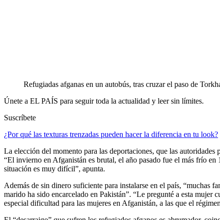
Refugiadas afganas en un autobús, tras cruzar el paso de Torkh
Únete a EL PAÍS para seguir toda la actualidad y leer sin límites.
Suscríbete
¿Por qué las texturas trenzadas pueden hacer la diferencia en tu look?
La elección del momento para las deportaciones, que las autoridades pa
“El invierno en Afganistán es brutal, el año pasado fue el más frío en 
situación es muy difícil”, apunta.
Además de sin dinero suficiente para instalarse en el país, “muchas f
marido ha sido encarcelado en Pakistán”. “Le pregunté a esta mujer cu
especial dificultad para las mujeres en Afganistán, a las que el régimen
El “desarraigo” que sufren los refugiados afganos es abrumador, coinc