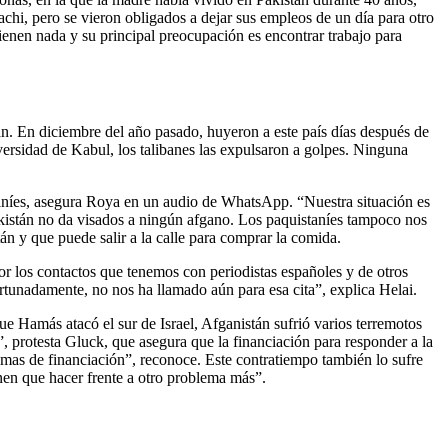
achi, pero se vieron obligados a dejar sus empleos de un día para otro
ienen nada y su principal preocupación es encontrar trabajo para
n. En diciembre del año pasado, huyeron a este país días después de
iversidad de Kabul, los talibanes las expulsaron a golpes. Ninguna
staníes, asegura Roya en un audio de WhatsApp. “Nuestra situación es
Pakistán no da visados a ningún afgano. Los paquistaníes tampoco nos
án y que puede salir a la calle para comprar la comida.
r los contactos que tenemos con periodistas españoles y de otros
rtunadamente, no nos ha llamado aún para esa cita”, explica Helai.
que Hamás atacó el sur de Israel, Afganistán sufrió varios terremotos
”, protesta Gluck, que asegura que la financiación para responder a la
lemas de financiación”, reconoce. Este contratiempo también lo sufre
nen que hacer frente a otro problema más”.