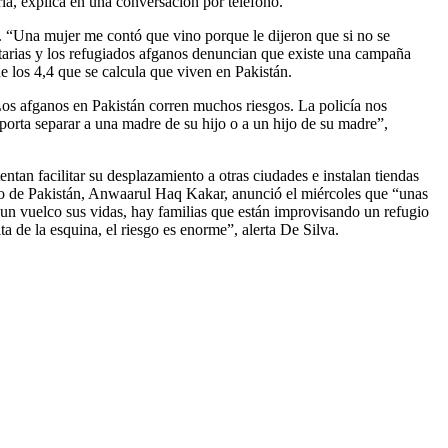
a, explica en una conversación por teléfono.
. “Una mujer me contó que vino porque le dijeron que si no se
itarias y los refugiados afganos denuncian que existe una campaña
e los 4,4 que se calcula que viven en Pakistán.
os afganos en Pakistán corren muchos riesgos. La policía nos
importa separar a una madre de su hijo o a un hijo de su madre”,
entan facilitar su desplazamiento a otras ciudades e instalan tiendas
ino de Pakistán, Anwaarul Haq Kakar, anunció el miércoles que “unas
 un vuelco sus vidas, hay familias que están improvisando un refugio
lta de la esquina, el riesgo es enorme”, alerta De Silva.