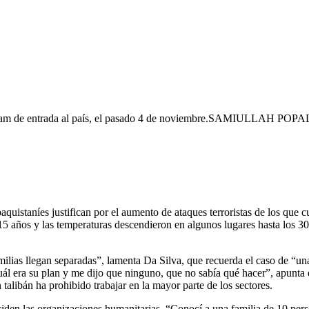
am de entrada al país, el pasado 4 de noviembre.
SAMIULLAH POPAL
quistaníes justifican por el aumento de ataques terroristas de los que 
15 años y las temperaturas descendieron en algunos lugares hasta los 30 g
amilias llegan separadas”, lamenta Da Silva, que recuerda el caso de “u
ál era su plan y me dijo que ninguno, que no sabía qué hacer”, apunta e
 talibán ha prohibido trabajar en la mayor parte de los sectores.
iden las organizaciones humanitarias. “Conocí a una familia de 10 pers