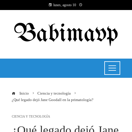
lunes, agosto 10
Inicio
Ciencia y tecnología
¿Qué legado dejó Jane Goodall en la primatología?
CIENCIA Y TECNOLOGÍA
¿Qué legado dejó Jane