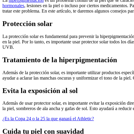
La
hiperpigmentación
es un problema común de la piel que se caracter
hormonales
, lesiones en la piel o incluso por ciertos medicamentos. P
tratar este problema. En este artículo, te daremos algunos consejos par
Protección solar
La protección solar es fundamental para prevenir la hiperpigmentaci
en la piel. Por lo tanto, es importante usar protector solar todos los 
UVB.
Tratamiento de la hiperpigmentación
Además de la protección solar, es importante utilizar productos especí
ayudar a aclarar las manchas oscuras y uniformizar el tono de la piel
Evita la exposición al sol
Además de usar protector solar, es importante evitar la exposición direc
la piel, sombreros de ala ancha y gafas de sol. Esto ayudará a reducir 
¿Es la Copa 24 o la 25 la que ganará el Athletic?
Cuida tu piel con suavidad