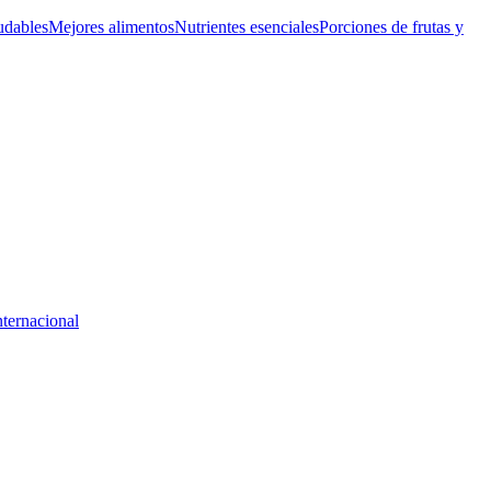
udables
Mejores alimentos
Nutrientes esenciales
Porciones de frutas y
nternacional