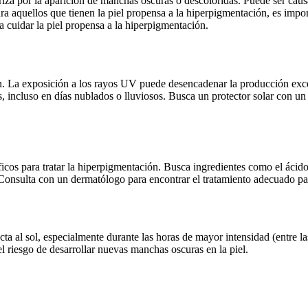
iza por la aparición de manchas oscuras o descoloridas. Puede ser causa
ara aquellos que tienen la piel propensa a la hiperpigmentación, es impor
a cuidar la piel propensa a la hiperpigmentación.
ón. La exposición a los rayos UV puede desencadenar la producción exc
días, incluso en días nublados o lluviosos. Busca un protector solar con 
ficos para tratar la hiperpigmentación. Busca ingredientes como el ácido
. Consulta con un dermatólogo para encontrar el tratamiento adecuado pa
ta al sol, especialmente durante las horas de mayor intensidad (entre las
el riesgo de desarrollar nuevas manchas oscuras en la piel.