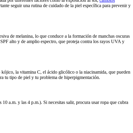
da por diferentes factores como la exposición al sol,
cambios
tante seguir una rutina de cuidado de la piel específica para prevenir y
esiva de melanina, lo que conduce a la formación de manchas oscuras
un SPF alto y de amplio espectro, que proteja contra los rayos UVA y
 kójico, la vitamina C, el ácido glicólico o la niacinamida, que pueden
ra tu tipo de piel y tu problema de hiperpigmentación.
 10 a.m. y las 4 p.m.). Si necesitas salir, procura usar ropa que cubra