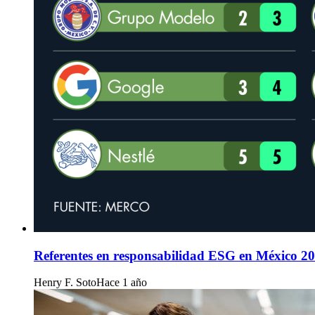
Referentes en responsabilidad ESG en México 2
Henry F. Soto
Hace 1 año