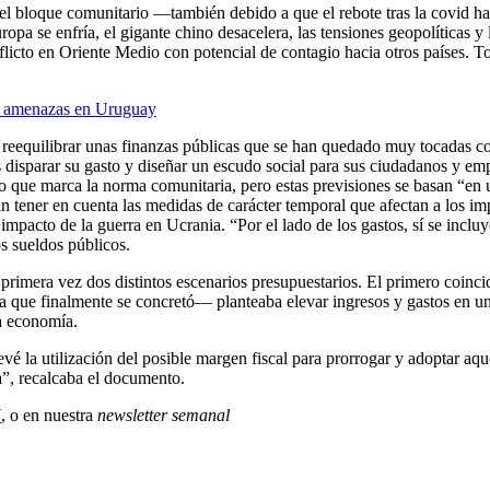
del bloque comunitario —también debido a que el rebote tras la covid 
 se enfría, el gigante chino desacelera, las tensiones geopolíticas y lo
flicto en Oriente Medio con potencial de contagio hacia otros países. T
s y amenazas en Uruguay
eequilibrar unas finanzas públicas que se han quedado muy tocadas con 
os disparar su gasto y diseñar un escudo social para sus ciudadanos y e
o que marca la norma comunitaria, pero estas previsiones se basan “en u
sin tener en cuenta las medidas de carácter temporal que afectan a los 
 impacto de la guerra en Ucrania. “Por el lado de los gastos, sí se inc
os sueldos públicos.
rimera vez dos distintos escenarios presupuestarios. El primero coinci
 que finalmente se concretó— planteaba elevar ingresos y gastos en un
a economía.
vé la utilización del posible margen fiscal para prorrogar y adoptar aq
ca”, recalcaba el documento.
X
, o en nuestra
newsletter semanal