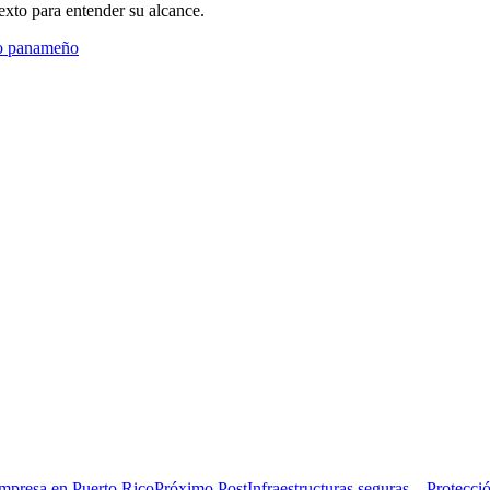
exto para entender su alcance.
do panameño
Próximo Post
Infraestructuras seguras – Protecc