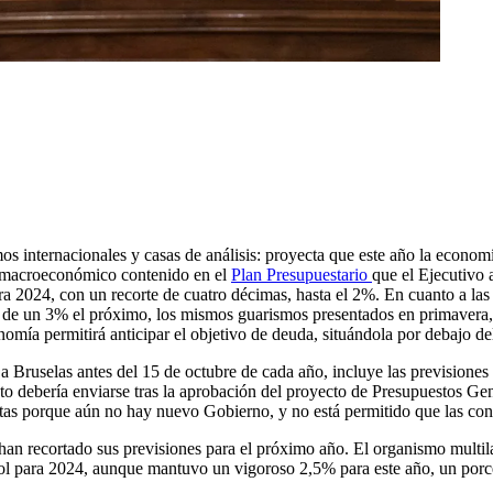
mos internacionales y casas de análisis: proyecta que este año la econom
ro macroeconómico contenido en el
Plan Presupuestario
que el Ejecutivo 
a 2024, con un recorte de cuatro décimas, hasta el 2%. En cuanto a las
o y de un 3% el próximo, los mismos guarismos presentados en primavera
nomía permitirá anticipar el objetivo de deuda, situándola por debajo 
 Bruselas antes del 15 de octubre de cada año, incluye las previsiones 
debería enviarse tras la aprobación del proyecto de Presupuestos Gene
entas porque aún no hay nuevo Gobierno, y no está permitido que las co
 recortado sus previsiones para el próximo año. El organismo multilate
ol para 2024, aunque mantuvo un vigoroso 2,5% para este año, un porcent