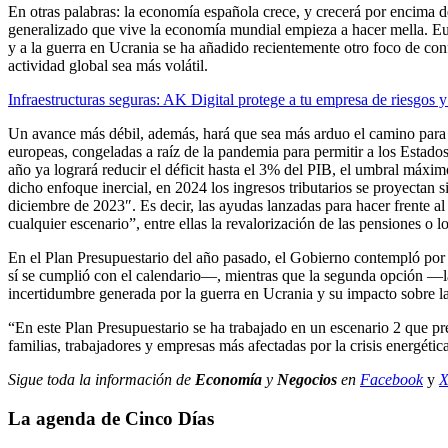
En otras palabras: la economía española crece, y crecerá por encima 
generalizado que vive la economía mundial empieza a hacer mella. Europa
y a la guerra en Ucrania se ha añadido recientemente otro foco de con
actividad global sea más volátil.
Infraestructuras seguras: AK Digital protege a tu empresa de riesgo
Un avance más débil, además, hará que sea más arduo el camino para r
europeas, congeladas a raíz de la pandemia para permitir a los Estad
año ya logrará reducir el déficit hasta el 3% del PIB, el umbral máxim
dicho enfoque inercial, en 2024 los ingresos tributarios se proyectan 
diciembre de 2023″. Es decir, las ayudas lanzadas para hacer frente al
cualquier escenario”, entre ellas la revalorización de las pensiones o l
En el Plan Presupuestario del año pasado, el Gobierno contempló por p
sí se cumplió con el calendario—, mientras que la segunda opción —la
incertidumbre generada por la guerra en Ucrania y su impacto sobre l
“En este Plan Presupuestario se ha trabajado en un escenario 2 que pre
familias, trabajadores y empresas más afectadas por la crisis energéti
Sigue toda la información de
Economía
y
Negocios
en
Facebook
y
La agenda de Cinco Días