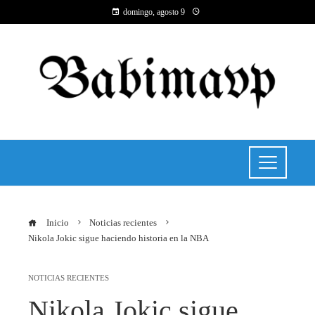
domingo, agosto 9
Inicio
Noticias recientes
Nikola Jokic sigue haciendo historia en la NBA
NOTICIAS RECIENTES
Nikola Jokic sigue