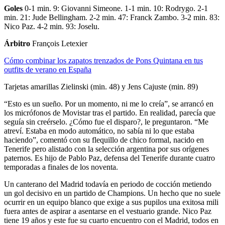
Goles
0-1 min. 9: Giovanni Simeone. 1-1 min. 10: Rodrygo. 2-1
min. 21: Jude Bellingham. 2-2 min. 47: Franck Zambo. 3-2 min. 83:
Nico Paz. 4-2 min. 93: Joselu.
Árbitro
François Letexier
Cómo combinar los zapatos trenzados de Pons Quintana en tus
outfits de verano en España
Tarjetas amarillas
Zielinski (min. 48) y Jens Cajuste (min. 89)
“Esto es un sueño. Por un momento, ni me lo creía”, se arrancó en
los micrófonos de Movistar tras el partido. En realidad, parecía que
seguía sin creérselo. ¿Cómo fue el disparo?, le preguntaron. “Me
atreví. Estaba en modo automático, no sabía ni lo que estaba
haciendo”, comentó con su flequillo de chico formal, nacido en
Tenerife pero alistado con la selección argentina por sus orígenes
paternos. Es hijo de Pablo Paz, defensa del Tenerife durante cuatro
temporadas a finales de los noventa.
Un canterano del Madrid todavía en periodo de cocción metiendo
un gol decisivo en un partido de Champions. Un hecho que no suele
ocurrir en un equipo blanco que exige a sus pupilos una exitosa mili
fuera antes de aspirar a asentarse en el vestuario grande. Nico Paz
tiene 19 años y este fue su cuarto encuentro con el Madrid, todos en