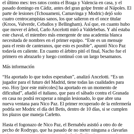
el último mes: tres ratos contra el Braga y Valencia en casa, y el
pasado domingo en Cádiz, antes del gran golpe frente al Nápoles. El
parte de lesiones (Tchouameni, Camavinga y Modric) dejó solo
cuatro centrocampistas sanos, los que salieron en el once titular
(Kroos, Valverde, Ceballos y Bellingham). Así que, en cuanto hubo
que mover el árbol, Carlo Ancelotti miró a Valdebebas. Y ahí estaba
este chaval, el miembro más emergente de una academia blanca
necesitada de nombres en el primer equipo. “Este es un mensaje
para el resto de canteranos, que esto es posible”, apuntó Nico Paz
todavía en caliente. En cuanto el árbitro pitó el final, Nacho fue el
primero en abrazarlo y luego continuó con un largo besamanos.
Más información
“Ha aportado lo que todos esperaban”, analizó Ancelotti. “Es un
jugador para el futuro del Madrid, tiene todas las cualidades para
eso. Hoy [por este miércoles] ha aportado en un momento de
dificultad”, añadió el italiano, que para el sábado contra el Granada
en casa no podrá recuperar a ningún lesionado, lo que abre una
nueva ventana para Nico Paz. El primer recuperado de la enfermería
podría ser Modric el día del Betis, dentro de 10 días, si se cumplen
los plazos que maneja Carletto.
Hasta el fogonazo de Nico Paz, el Bernabéu asistió a otro do de
pecho de Rodrygo, que ha pasado de no meter ninguna a clavarlas