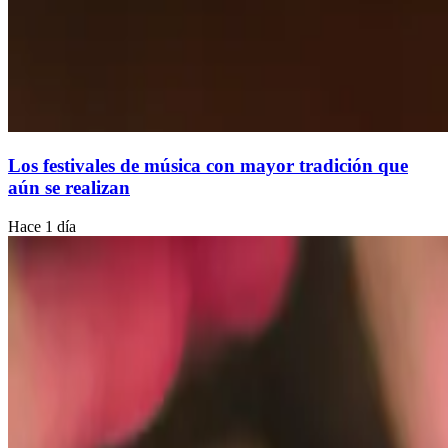
Los festivales de música con mayor tradición que
aún se realizan
Hace 1 día