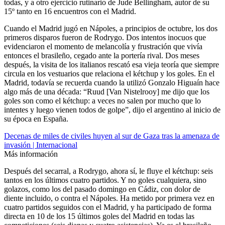
todas, y a otro ejercicio rutinario de Jude Bellingham, autor de su
15º tanto en 16 encuentros con el Madrid.
Cuando el Madrid jugó en Nápoles, a principios de octubre, los dos
primeros disparos fueron de Rodrygo. Dos intentos inocuos que
evidenciaron el momento de melancolía y frustración que vivía
entonces el brasileño, cegado ante la portería rival. Dos meses
después, la visita de los italianos rescató esa vieja teoría que siempre
circula en los vestuarios que relaciona el kétchup y los goles. En el
Madrid, todavía se recuerda cuando la utilizó Gonzalo Higuaín hace
algo más de una década: “Ruud [Van Nistelrooy] me dijo que los
goles son como el kétchup: a veces no salen por mucho que lo
intentes y luego vienen todos de golpe”, dijo el argentino al inicio de
su época en España.
Decenas de miles de civiles huyen al sur de Gaza tras la amenaza de
invasión | Internacional
Más información
Después del secarral, a Rodrygo, ahora sí, le fluye el kétchup: seis
tantos en los últimos cuatro partidos. Y no goles cualquiera, sino
golazos, como los del pasado domingo en Cádiz, con dolor de
diente incluido, o contra el Nápoles. Ha metido por primera vez en
cuatro partidos seguidos con el Madrid, y ha participado de forma
directa en 10 de los 15 últimos goles del Madrid en todas las