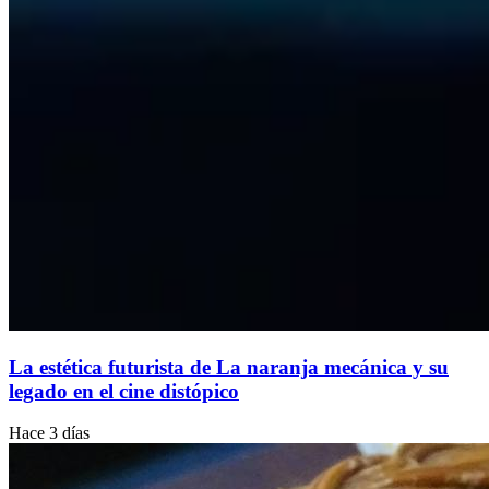
La estética futurista de La naranja mecánica y su
legado en el cine distópico
Hace 3 días