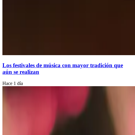
Los festivales de música con mayor tradición que
aún se realizan
Hace 1 día