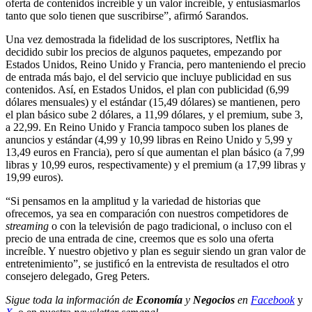
oferta de contenidos increíble y un valor increíble, y entusiasmarlos
tanto que solo tienen que suscribirse”, afirmó Sarandos.
Una vez demostrada la fidelidad de los suscriptores, Netflix ha
decidido subir los precios de algunos paquetes, empezando por
Estados Unidos, Reino Unido y Francia, pero manteniendo el precio
de entrada más bajo, el del servicio que incluye publicidad en sus
contenidos. Así, en Estados Unidos, el plan con publicidad (6,99
dólares mensuales) y el estándar (15,49 dólares) se mantienen, pero
el plan básico sube 2 dólares, a 11,99 dólares, y el premium, sube 3,
a 22,99. En Reino Unido y Francia tampoco suben los planes de
anuncios y estándar (4,99 y 10,99 libras en Reino Unido y 5,99 y
13,49 euros en Francia), pero sí que aumentan el plan básico (a 7,99
libras y 10,99 euros, respectivamente) y el premium (a 17,99 libras y
19,99 euros).
“Si pensamos en la amplitud y la variedad de historias que
ofrecemos, ya sea en comparación con nuestros competidores de
streaming
o con la televisión de pago tradicional, o incluso con el
precio de una entrada de cine, creemos que es solo una oferta
increíble. Y nuestro objetivo y plan es seguir siendo un gran valor de
entretenimiento”, se justificó en la entrevista de resultados el otro
consejero delegado, Greg Peters.
Sigue toda la información de
Economía
y
Negocios
en
Facebook
y