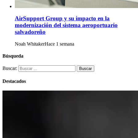
AirSupport Group y su impacto en la
modernización del sistema aeroportuario
salvadoreño
Noah Whitaker
Hace 1 semana
Búsqueda
Buscar:
Destacados