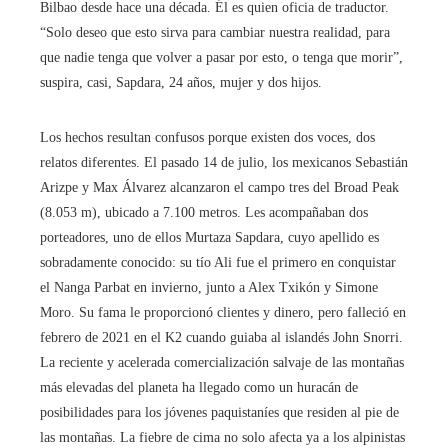
Bilbao desde hace una década. Él es quien oficia de traductor.
“Solo deseo que esto sirva para cambiar nuestra realidad, para
que nadie tenga que volver a pasar por esto, o tenga que morir”,
suspira, casi, Sapdara, 24 años, mujer y dos hijos.
Los hechos resultan confusos porque existen dos voces, dos
relatos diferentes. El pasado 14 de julio, los mexicanos Sebastián
Arizpe y Max Álvarez alcanzaron el campo tres del Broad Peak
(8.053 m), ubicado a 7.100 metros. Les acompañaban dos
porteadores, uno de ellos Murtaza Sapdara, cuyo apellido es
sobradamente conocido: su tío Ali fue el primero en conquistar
el Nanga Parbat en invierno, junto a Alex Txikón y Simone
Moro. Su fama le proporcionó clientes y dinero, pero falleció en
febrero de 2021 en el K2 cuando guiaba al islandés John Snorri.
La reciente y acelerada comercialización salvaje de las montañas
más elevadas del planeta ha llegado como un huracán de
posibilidades para los jóvenes paquistaníes que residen al pie de
las montañas. La fiebre de cima no solo afecta ya a los alpinistas