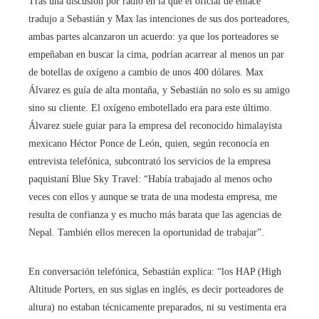
Tras una discusión por radio en la que el oficial de enlace
tradujo a Sebastián y Max las intenciones de sus dos porteadores,
ambas partes alcanzaron un acuerdo: ya que los porteadores se
empeñaban en buscar la cima, podrían acarrear al menos un par
de botellas de oxígeno a cambio de unos 400 dólares. Max
Álvarez es guía de alta montaña, y Sebastián no solo es su amigo
sino su cliente. El oxígeno embotellado era para este último.
Álvarez suele guiar para la empresa del reconocido himalayista
mexicano Héctor Ponce de León, quien, según reconocía en
entrevista telefónica, subcontrató los servicios de la empresa
paquistaní Blue Sky Travel: “Había trabajado al menos ocho
veces con ellos y aunque se trata de una modesta empresa, me
resulta de confianza y es mucho más barata que las agencias de
Nepal. También ellos merecen la oportunidad de trabajar”.
En conversación telefónica, Sebastián explica: “los HAP (High
Altitude Porters, en sus siglas en inglés, es decir porteadores de
altura) no estaban técnicamente preparados, ni su vestimenta era