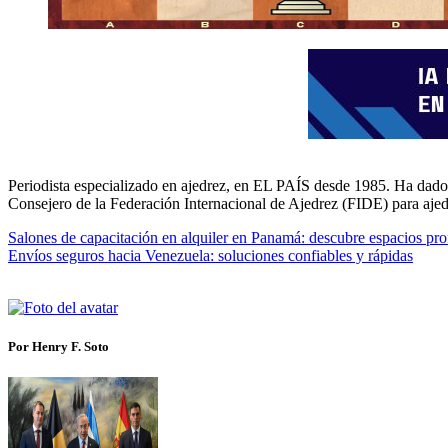
Periodista especializado en ajedrez, en EL PAÍS desde 1985. Ha dado 
Consejero de la Federación Internacional de Ajedrez (FIDE) para aje
Salones de capacitación en alquiler en Panamá: descubre espacios pro
Envíos seguros hacia Venezuela: soluciones confiables y rápidas
Por Henry F. Soto