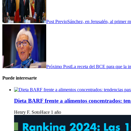
Post Previo
Sánchez, en Jerusalén, al primer m
Próximo Post
La receta del BCE para que la in
Puede interesarte
Dieta BARF frente a alimentos concentrados: te
Henry F. Soto
Hace 1 año