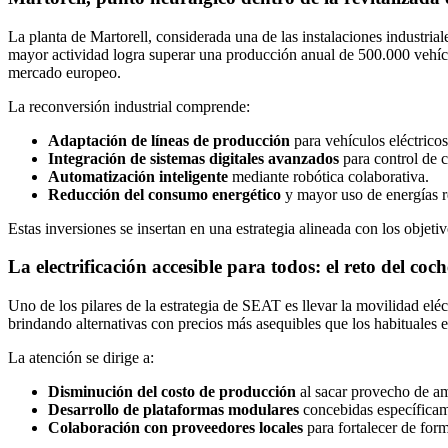
La planta de Martorell, considerada una de las instalaciones industria
mayor actividad logra superar una producción anual de 500.000 vehícul
mercado europeo.
La reconversión industrial comprende:
Adaptación de líneas de producción
para vehículos eléctricos
Integración de sistemas digitales avanzados
para control de c
Automatización inteligente
mediante robótica colaborativa.
Reducción del consumo energético
y mayor uso de energías r
Estas inversiones se insertan en una estrategia alineada con los objeti
La electrificación accesible para todos: el reto del co
Uno de los pilares de la estrategia de SEAT es llevar la movilidad el
brindando alternativas con precios más asequibles que los habituales 
La atención se dirige a:
Disminución del costo de producción
al sacar provecho de am
Desarrollo de plataformas modulares
concebidas específicame
Colaboración con proveedores locales
para fortalecer de form