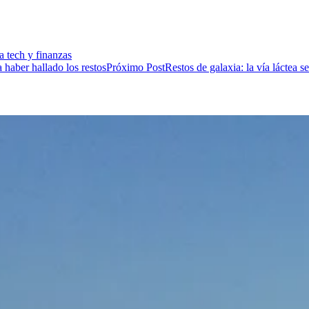
a tech y finanzas
Próximo Post
Restos de galaxia: la vía láctea s