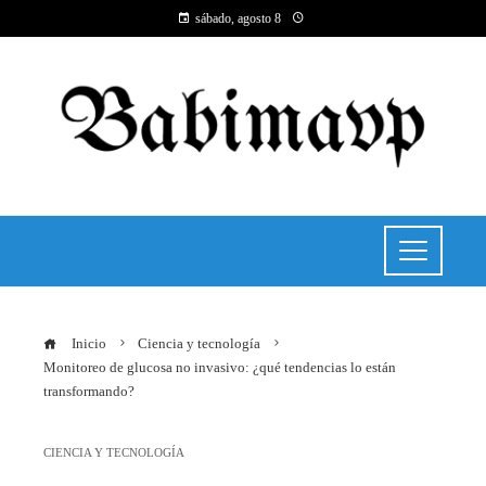
sábado, agosto 8
Inicio
Ciencia y tecnología
Monitoreo de glucosa no invasivo: ¿qué tendencias lo están
transformando?
CIENCIA Y TECNOLOGÍA