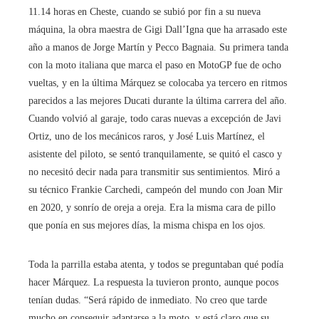
11.14 horas en Cheste, cuando se subió por fin a su nueva
máquina, la obra maestra de Gigi Dall’Igna que ha arrasado este
año a manos de Jorge Martín y Pecco Bagnaia. Su primera tanda
con la moto italiana que marca el paso en MotoGP fue de ocho
vueltas, y en la última Márquez se colocaba ya tercero en ritmos
parecidos a las mejores Ducati durante la última carrera del año.
Cuando volvió al garaje, todo caras nuevas a excepción de Javi
Ortiz, uno de los mecánicos raros, y José Luis Martínez, el
asistente del piloto, se sentó tranquilamente, se quitó el casco y
no necesitó decir nada para transmitir sus sentimientos. Miró a
su técnico Frankie Carchedi, campeón del mundo con Joan Mir
en 2020, y sonrío de oreja a oreja. Era la misma cara de pillo
que ponía en sus mejores días, la misma chispa en los ojos.
Toda la parrilla estaba atenta, y todos se preguntaban qué podía
hacer Márquez. La respuesta la tuvieron pronto, aunque pocos
tenían dudas. “Será rápido de inmediato. No creo que tarde
mucho en conseguir adaptarse a la moto, y está claro que su