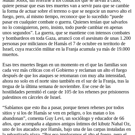
Matan Sobol, sin referirse a los contactos que se llevan a cabo,
quiere pensar que esas tres muertes van a servir para que se cambie
la forma de actuar sobre el terreno o que se negocie un nuevo alto el
fuego, pero, al mismo tiempo, reconoce que lo sucedido “puede
pasar en cualquier combate o guerra. Quienes tenían que salvarlos
no lo consiguieron, pero, insisto, todo puede cambiar en apenas
unos segundos”. La guerra, que se mantiene con intensos combates
y bombardeos en toda Gaza, arrancó con el asesinato de unas 1.200
personas por milicianos de Hamás el 7 de octubre en territorio de
Israel, cuya reacción militar en la Franja acumula ya más de 19.000
muertos.
Esas tres muertes llegan en un momento en el que las familias son
cada vez más críticas con el Gobierno y reclaman un alto el fuego
después de que los ataques se retomaran con muy alta intensidad,
ahora no solo en el norte sino también en el sur de la Franja, tras la
tregua de la última semana de noviembre. Ese cese de las
hostilidades permitió el canje de 105 de los rehenes por prisioneros
palestinos en cárceles de Israel.
“Sabíamos que esto iba a pasar, porque tienen rehenes por todos
sitios y si los de Hamás se ven en peligro, o los matan o los
abandonan”, comenta Guy Levi, un sociólogo y educador de 66
años, que acompaña a algunos amigos íntimos del kibutz Nahal Oz,
uno de los atacados por Hamás, bajo una de las carpas instaladas en
la rebautizada plaza. “Por eso imploramos el alto el fuego, pero el