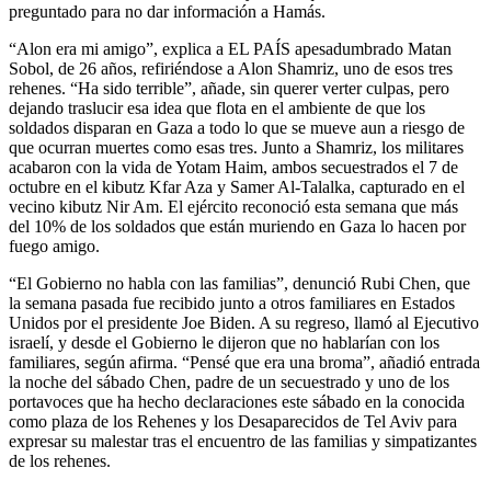
preguntado para no dar información a Hamás.
“Alon era mi amigo”, explica a EL PAÍS apesadumbrado Matan
Sobol, de 26 años, refiriéndose a Alon Shamriz, uno de esos tres
rehenes. “Ha sido terrible”, añade, sin querer verter culpas, pero
dejando traslucir esa idea que flota en el ambiente de que los
soldados disparan en Gaza a todo lo que se mueve aun a riesgo de
que ocurran muertes como esas tres. Junto a Shamriz, los militares
acabaron con la vida de Yotam Haim, ambos secuestrados el 7 de
octubre en el kibutz Kfar Aza y Samer Al-Talalka, capturado en el
vecino kibutz Nir Am. El ejército reconoció esta semana que más
del 10% de los soldados que están muriendo en Gaza lo hacen por
fuego amigo.
“El Gobierno no habla con las familias”, denunció Rubi Chen, que
la semana pasada fue recibido junto a otros familiares en Estados
Unidos por el presidente Joe Biden. A su regreso, llamó al Ejecutivo
israelí, y desde el Gobierno le dijeron que no hablarían con los
familiares, según afirma. “Pensé que era una broma”, añadió entrada
la noche del sábado Chen, padre de un secuestrado y uno de los
portavoces que ha hecho declaraciones este sábado en la conocida
como plaza de los Rehenes y los Desaparecidos de Tel Aviv para
expresar su malestar tras el encuentro de las familias y simpatizantes
de los rehenes.