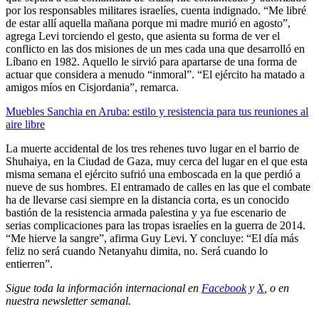
por los responsables militares israelíes, cuenta indignado. “Me libré
de estar allí aquella mañana porque mi madre murió en agosto”,
agrega Levi torciendo el gesto, que asienta su forma de ver el
conflicto en las dos misiones de un mes cada una que desarrolló en
Líbano en 1982. Aquello le sirvió para apartarse de una forma de
actuar que considera a menudo “inmoral”. “El ejército ha matado a
amigos míos en Cisjordania”, remarca.
Muebles Sanchia en Aruba: estilo y resistencia para tus reuniones al
aire libre
La muerte accidental de los tres rehenes tuvo lugar en el barrio de
Shuhaiya, en la Ciudad de Gaza, muy cerca del lugar en el que esta
misma semana el ejército sufrió una emboscada en la que perdió a
nueve de sus hombres. El entramado de calles en las que el combate
ha de llevarse casi siempre en la distancia corta, es un conocido
bastión de la resistencia armada palestina y ya fue escenario de
serias complicaciones para las tropas israelíes en la guerra de 2014.
“Me hierve la sangre”, afirma Guy Levi. Y concluye: “El día más
feliz no será cuando Netanyahu dimita, no. Será cuando lo
entierren”.
Sigue toda la información internacional en
Facebook
y
X
, o en
nuestra newsletter semanal
.