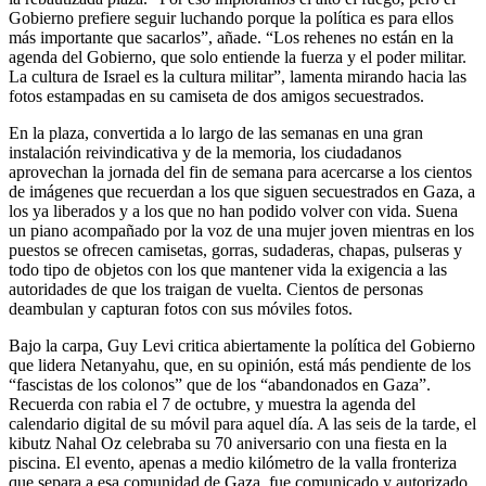
Gobierno prefiere seguir luchando porque la política es para ellos
más importante que sacarlos”, añade. “Los rehenes no están en la
agenda del Gobierno, que solo entiende la fuerza y el poder militar.
La cultura de Israel es la cultura militar”, lamenta mirando hacia las
fotos estampadas en su camiseta de dos amigos secuestrados.
En la plaza, convertida a lo largo de las semanas en una gran
instalación reivindicativa y de la memoria, los ciudadanos
aprovechan la jornada del fin de semana para acercarse a los cientos
de imágenes que recuerdan a los que siguen secuestrados en Gaza, a
los ya liberados y a los que no han podido volver con vida. Suena
un piano acompañado por la voz de una mujer joven mientras en los
puestos se ofrecen camisetas, gorras, sudaderas, chapas, pulseras y
todo tipo de objetos con los que mantener vida la exigencia a las
autoridades de que los traigan de vuelta. Cientos de personas
deambulan y capturan fotos con sus móviles fotos.
Bajo la carpa, Guy Levi critica abiertamente la política del Gobierno
que lidera Netanyahu, que, en su opinión, está más pendiente de los
“fascistas de los colonos” que de los “abandonados en Gaza”.
Recuerda con rabia el 7 de octubre, y muestra la agenda del
calendario digital de su móvil para aquel día. A las seis de la tarde, el
kibutz Nahal Oz celebraba su 70 aniversario con una fiesta en la
piscina. El evento, apenas a medio kilómetro de la valla fronteriza
que separa a esa comunidad de Gaza, fue comunicado y autorizado