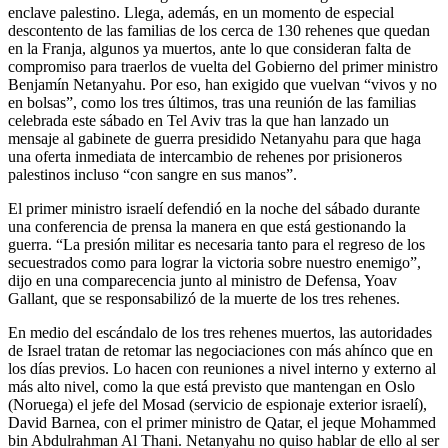
enclave palestino. Llega, además, en un momento de especial
descontento de las familias de los cerca de 130 rehenes que quedan
en la Franja, algunos ya muertos, ante lo que consideran falta de
compromiso para traerlos de vuelta del Gobierno del primer ministro
Benjamín Netanyahu. Por eso, han exigido que vuelvan “vivos y no
en bolsas”, como los tres últimos, tras una reunión de las familias
celebrada este sábado en Tel Aviv tras la que han lanzado un
mensaje al gabinete de guerra presidido Netanyahu para que haga
una oferta inmediata de intercambio de rehenes por prisioneros
palestinos incluso “con sangre en sus manos”.
El primer ministro israelí defendió en la noche del sábado durante
una conferencia de prensa la manera en que está gestionando la
guerra. “La presión militar es necesaria tanto para el regreso de los
secuestrados como para lograr la victoria sobre nuestro enemigo”,
dijo en una comparecencia junto al ministro de Defensa, Yoav
Gallant, que se responsabilizó de la muerte de los tres rehenes.
En medio del escándalo de los tres rehenes muertos, las autoridades
de Israel tratan de retomar las negociaciones con más ahínco que en
los días previos. Lo hacen con reuniones a nivel interno y externo al
más alto nivel, como la que está previsto que mantengan en Oslo
(Noruega) el jefe del Mosad (servicio de espionaje exterior israelí),
David Barnea, con el primer ministro de Qatar, el jeque Mohammed
bin Abdulrahman Al Thani. Netanyahu no quiso hablar de ello al ser