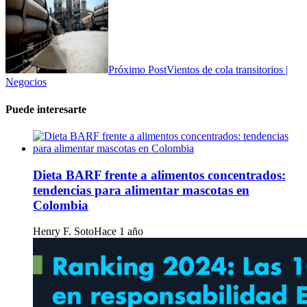
Próximo Post
Vientos de cola transitorios |
Negocios
Puede interesarte
Dieta BARF frente a alimentos concentrados:
tendencias para alimentar mascotas en
Colombia
Henry F. Soto
Hace 1 año