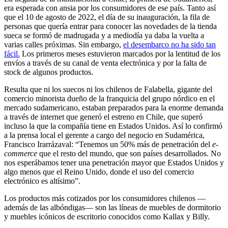
era esperada con ansia por los consumidores de ese país. Tanto así
que el 10 de agosto de 2022, el día de su inauguración, la fila de
personas que quería entrar para conocer las novedades de la tienda
sueca se formó de madrugada y a mediodía ya daba la vuelta a
varias calles próximas. Sin embargo,
el desembarco no ha sido tan
fácil.
Los primeros meses estuvieron marcados por la lentitud de los
envíos a través de su canal de venta electrónica y por la falta de
stock de algunos productos.
Resulta que ni los suecos ni los chilenos de Falabella, gigante del
comercio minorista dueño de la franquicia del grupo nórdico en el
mercado sudamericano, estaban preparados para la enorme demanda
a través de internet que generó el estreno en Chile, que superó
incluso la que la compañía tiene en Estados Unidos. Así lo confirmó
a la prensa local el gerente a cargo del negocio en Sudamérica,
Francisco Irarrázaval: “Tenemos un 50% más de penetración del
e-
commerce
que el resto del mundo, que son países desarrollados. No
nos esperábamos tener una penetración mayor que Estados Unidos y
algo menos que el Reino Unido, donde el uso del comercio
electrónico es altísimo”.
Los productos más cotizados por los consumidores chilenos —
además de las albóndigas— son las líneas de muebles de dormitorio
y muebles icónicos de escritorio conocidos como Kallax y Billy.