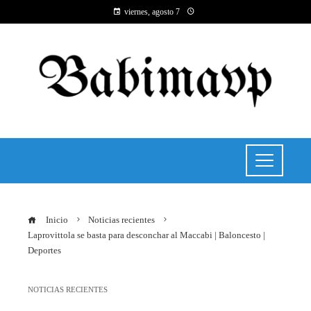
viernes, agosto 7
Inicio
Noticias recientes
Laprovittola se basta para desconchar al Maccabi | Baloncesto |
Deportes
NOTICIAS RECIENTES