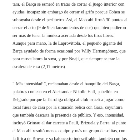
tara, el Barça se esmeró en tratar de cortar el juego interior con
ayudas, incapaz sin embargo de cerrar el grifo porque Cohen se
subrayaba desde el perímetro. Así, el Maccabi firmó 30 puntos al
cerrar el acto (9 de 9 en lanzamientos de dos) que bien pudieron
ser más de tener la muñeca acertada desde los tiros libres.
Aunque para mano, la de Laprovittola, el pequeño gigante del
Barça ayudado de forma ocasional por Willy Hernangómez, que
para musculatura la suya, y por Nnaji, que siempre se trae la
escalera de casa (2,11 metros).
“¡Más intensidad!”, reclamaban desde el banquillo del Barça,
palabras con eco en el Aleksandar Nikolic Hall, pabellón en
Belgrado porque la Euroliga obliga al club israelí a jugar como
local fuera de casa por la situación bélica con Gaza, coyuntura
que también descarta la presencia de público. Y eso, intensidad,
incluyó Grimau al dar carrete a Paulí, Brizuela y Parra, al punto
el Maccabi resultó menos equipo y más un grupo de solitas, con
la lírica de Brown y su baloncesto indescifrable, también con los