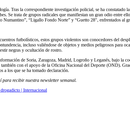
ogía. Tras la correspondiente investigación policial, se ha constatado la 
bes. Se trata de grupos radicales que manifiestan un gran odio entre ell
ullo Numantino”, “Ligallo Fondo Norte” y “Guetto 28″, enfrentados al 
cuentros futbolísticos, estos grupos violentos son conocedores del despl
ontundencia, incluso valiéndose de objetos y medios peligrosos para o
stir negras y ocultación de rostro.
 Información de Soria, Zaragoza, Madrid, Logroño y Leganés, bajo la co
 también con el apoyo de la Oficina Nacional del Deporte (OND). Gracia
os a los que se ha tomado declaración.
í para recibir
nuestra newsletter semanal
.
drogadicto | Internacional