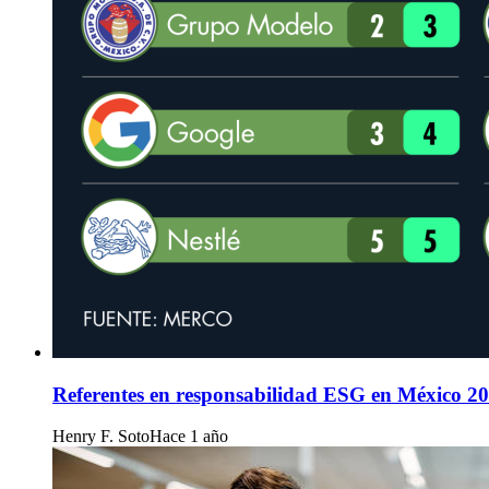
Referentes en responsabilidad ESG en México 2
Henry F. Soto
Hace 1 año