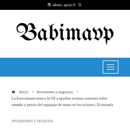
sábado, agosto 8
Inicio
Inversiones y negocios
La Eurocámara insta a la UE a aprobar normas comunes sobre
tamaño y precio del equipaje de mano en los aviones | Economía
INVERSIONES Y NEGOCIOS