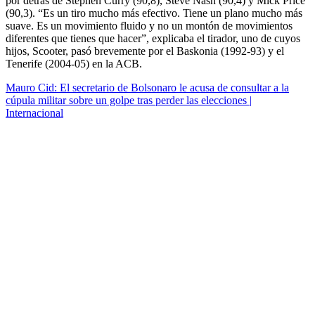
por detrás de Stephen Curry (90,8), Steve Nash (90,4) y Mick Price
(90,3). “Es un tiro mucho más efectivo. Tiene un plano mucho más
suave. Es un movimiento fluido y no un montón de movimientos
diferentes que tienes que hacer”, explicaba el tirador, uno de cuyos
hijos, Scooter, pasó brevemente por el Baskonia (1992-93) y el
Tenerife (2004-05) en la ACB.
Mauro Cid: El secretario de Bolsonaro le acusa de consultar a la
cúpula militar sobre un golpe tras perder las elecciones |
Internacional