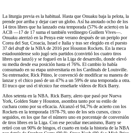
La liturgia previa es la habitual. Hasta que Onuaku baja la pelota, la
prende por arriba y dejar caer un globo. Así ha anotado ocho de los
14 tiros libres que ha lanzado esta temporada (57% de acierto) en la
ACB —17 de 17 suma el también verdinegro Guillem Vives—.
Onuaku aterrizó en la Penya este verano después de un periplo por
Corea del Sur, Croacia, Israel e Italia y tras ser elegido en el puesto
37 del
draft
de la NBA de 2016 por Houston Rockets. En la meca
estadounidense solo jugó seis partidos (convirtió los cuatro tiros
libres que lanzó) y se fogueó en la Liga de desarrollo, donde elevó
su media desde esa posición hasta el 76%. El cambio lo había
consumado en su etapa universitaria en los Cardinals de Louisville.
Su entrenador, Rick Pitino, le convenció de modificar su manera de
lanzar y el chico pasó de un 47% a un 59% de una temporada a otra.
El truco que usó el técnico fue enseñarle vídeos de Rick Barry.
Años setenta en la NBA. Rick Barry, alero que pasó por Nueva
York, Golden State y Houston, asombra tanto por su estilo de
cuchara como por su eficacia. Alcanzó el 94,7% de acierto con los
Rockets en la temporada 1978-79, uno de los seis cursos, cinco
seguidos, en los que fue el número uno en porcentaje de conversión
de tiros libres en la Liga. Con ese peculiar mecanismo, Barry se
retiró con un 90% de bingos, el cuarto en toda la historia de la NBA