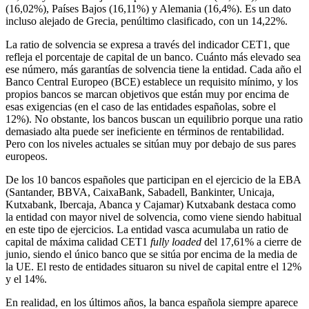
(16,02%), Países Bajos (16,11%) y Alemania (16,4%). Es un dato
incluso alejado de Grecia, penúltimo clasificado, con un 14,22%.
La ratio de solvencia se expresa a través del indicador CET1, que
refleja el porcentaje de capital de un banco. Cuánto más elevado sea
ese número, más garantías de solvencia tiene la entidad. Cada año el
Banco Central Europeo (BCE) establece un requisito mínimo, y los
propios bancos se marcan objetivos que están muy por encima de
esas exigencias (en el caso de las entidades españolas, sobre el
12%). No obstante, los bancos buscan un equilibrio porque una ratio
demasiado alta puede ser ineficiente en términos de rentabilidad.
Pero con los niveles actuales se sitúan muy por debajo de sus pares
europeos.
De los 10 bancos españoles que participan en el ejercicio de la EBA
(Santander, BBVA, CaixaBank, Sabadell, Bankinter, Unicaja,
Kutxabank, Ibercaja, Abanca y Cajamar) Kutxabank destaca como
la entidad con mayor nivel de solvencia, como viene siendo habitual
en este tipo de ejercicios. La entidad vasca acumulaba un ratio de
capital de máxima calidad CET1
fully loaded
del 17,61% a cierre de
junio, siendo el único banco que se sitúa por encima de la media de
la UE. El resto de entidades situaron su nivel de capital entre el 12%
y el 14%.
En realidad, en los últimos años, la banca española siempre aparece