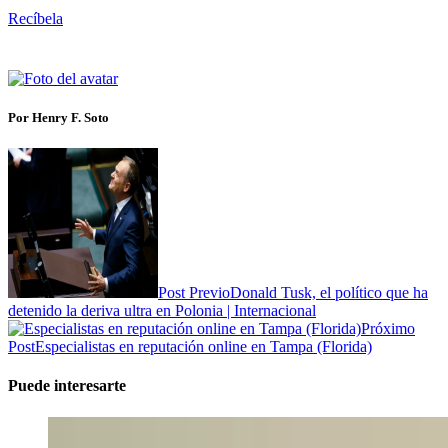
Recíbela
Por Henry F. Soto
Post Previo
Donald Tusk, el político que ha
detenido la deriva ultra en Polonia | Internacional
Próximo
Post
Especialistas en reputación online en Tampa (Florida)
Puede interesarte