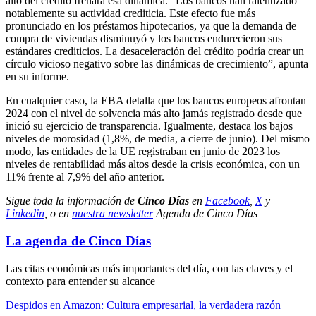
alto del crédito frenará esa dinámica. “Los bancos han ralentizado
notablemente su actividad crediticia. Este efecto fue más
pronunciado en los préstamos hipotecarios, ya que la demanda de
compra de viviendas disminuyó y los bancos endurecieron sus
estándares crediticios. La desaceleración del crédito podría crear un
círculo vicioso negativo sobre las dinámicas de crecimiento”, apunta
en su informe.
En cualquier caso, la EBA detalla que los bancos europeos afrontan
2024 con el nivel de solvencia más alto jamás registrado desde que
inició su ejercicio de transparencia. Igualmente, destaca los bajos
niveles de morosidad (1,8%, de media, a cierre de junio). Del mismo
modo, las entidades de la UE registraban en junio de 2023 los
niveles de rentabilidad más altos desde la crisis económica, con un
11% frente al 7,9% del año anterior.
Sigue toda la información de
Cinco Días
en
Facebook
,
X
y
Linkedin
, o en
nuestra newsletter
Agenda de Cinco Días
La agenda de Cinco Días
Las citas económicas más importantes del día, con las claves y el
contexto para entender su alcance
Despidos en Amazon: Cultura empresarial, la verdadera razón