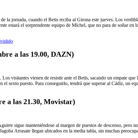
s de la jornada, cuando el Betis reciba al Girona este jueves. Los verdi
ente estará el sorprendente equipo de Míchel, que no para de soñar en lo
ividido
mbre a las 19.00, DAZN)
. Los visitantes vienen de resistir ante el Betis, sacando un empate que
 en el sexto puesto. Para conseguirlo, tendrá que superar al Cádiz, un 
e a las 21.30, Movistar)
guirre sigue manteniéndose al margen de puestos de descenso, pero no pu
or Jagoba Arrasate llegan ubicados en la media tabla, sin muchas preoc