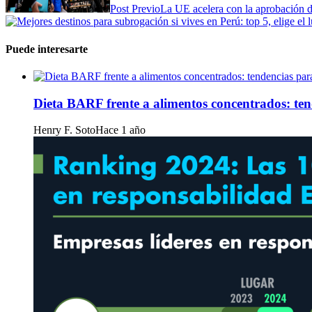
Post Previo
La UE acelera con la aprobación de
Puede interesarte
Dieta BARF frente a alimentos concentrados: te
Henry F. Soto
Hace 1 año