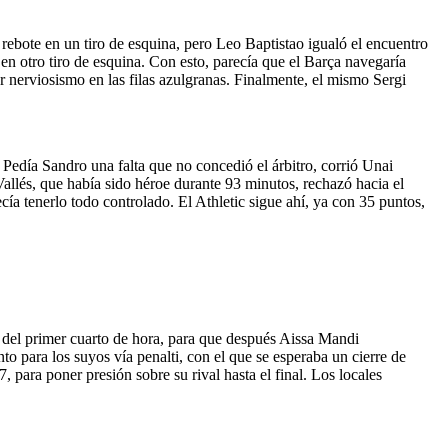
ebote en un tiro de esquina, pero Leo Baptistao igualó el encuentro
n otro tiro de esquina. Con esto, parecía que el Barça navegaría
r nerviosismo en las filas azulgranas. Finalmente, el mismo Sergi
. Pedía Sandro una falta que no concedió el árbitro, corrió Unai
 Vallés, que había sido héroe durante 93 minutos, rechazó hacia el
ía tenerlo todo controlado. El Athletic sigue ahí, ya con 35 puntos,
es del primer cuarto de hora, para que después Aissa Mandi
to para los suyos vía penalti, con el que se esperaba un cierre de
 para poner presión sobre su rival hasta el final. Los locales