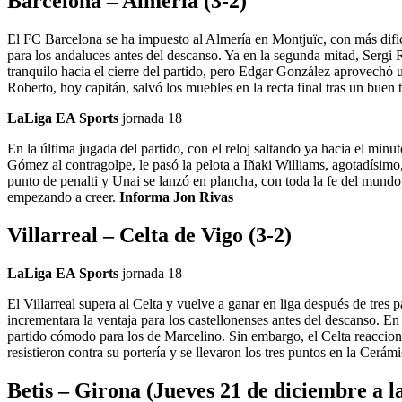
Barcelona – Almería (3-2)
El FC Barcelona se ha impuesto al Almería en Montjuïc, con más dific
para los andaluces antes del descanso. Ya en la segunda mitad, Sergi 
tranquilo hacia el cierre del partido, pero Edgar González aprovechó 
Roberto, hoy capitán, salvó los muebles en la recta final tras un buen
LaLiga EA Sports
jornada 18
En la última jugada del partido, con el reloj saltando ya hacia el minu
Gómez al contragolpe, le pasó la pelota a Iñaki Williams, agotadísimo,
punto de penalti y Unai se lanzó en plancha, con toda la fe del mundo,
empezando a creer.
Informa Jon Rivas
Villarreal – Celta de Vigo (3-2)
LaLiga EA Sports
jornada 18
El Villarreal supera al Celta y vuelve a ganar en liga después de tre
incrementara la ventaja para los castellonenses antes del descanso. En
partido cómodo para los de Marcelino. Sin embargo, el Celta reaccionó 
resistieron contra su portería y se llevaron los tres puntos en la Cerámi
Betis – Girona (Jueves 21 de diciembre a l