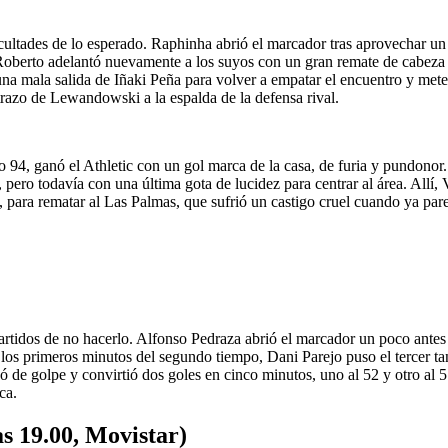
ultades de lo esperado. Raphinha abrió el marcador tras aprovechar un r
Roberto adelantó nuevamente a los suyos con un gran remate de cabeza e
una mala salida de Iñaki Peña para volver a empatar el encuentro y mete
 trazo de Lewandowski a la espalda de la defensa rival.
to 94, ganó el Athletic con un gol marca de la casa, de furia y pundonor
 pero todavía con una última gota de lucidez para centrar al área. Allí,
 para rematar al Las Palmas, que sufrió un castigo cruel cuando ya parec
s partidos de no hacerlo. Alfonso Pedraza abrió el marcador un poco ant
 los primeros minutos del segundo tiempo, Dani Parejo puso el tercer tan
de golpe y convirtió dos goles en cinco minutos, uno al 52 y otro al 57,
ca.
as 19.00, Movistar)