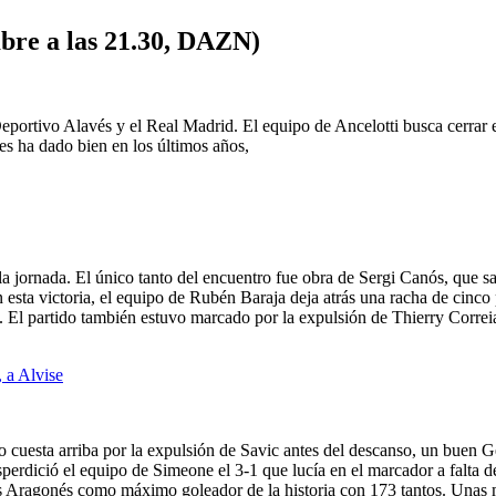
bre a las 21.30, DAZN)
Deportivo Alavés y el Real Madrid. El equipo de Ancelotti busca cerrar 
es ha dado bien en los últimos años,
la jornada.
El único tanto del encuentro fue obra de Sergi Canós, que s
 esta victoria, el equipo de Rubén Baraja deja atrás una racha de cinco 
. El partido también estuvo marcado por la expulsión de Thierry Correia
, a Alvise
uso cuesta arriba por la expulsión de Savic antes del descanso, un buen
perdició el equipo de Simeone el 3-1 que lucía en el marcador a falta de
is Aragonés como máximo goleador de la historia con 173 tantos. Unas