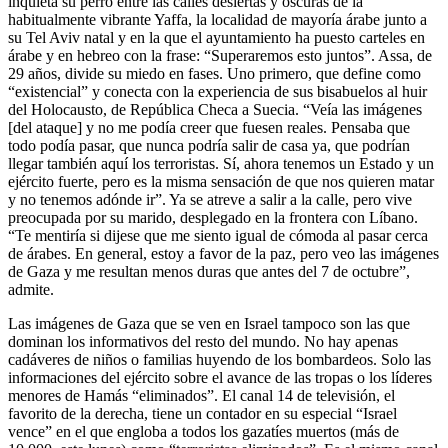
inquieta su perro entre las calles desiertas y oscuras de la
habitualmente vibrante Yaffa, la localidad de mayoría árabe junto a
su Tel Aviv natal y en la que el ayuntamiento ha puesto carteles en
árabe y en hebreo con la frase: “Superaremos esto juntos”. Assa, de
29 años, divide su miedo en fases. Uno primero, que define como
“existencial” y conecta con la experiencia de sus bisabuelos al huir
del Holocausto, de República Checa a Suecia. “Veía las imágenes
[del ataque] y no me podía creer que fuesen reales. Pensaba que
todo podía pasar, que nunca podría salir de casa ya, que podrían
llegar también aquí los terroristas. Sí, ahora tenemos un Estado y un
ejército fuerte, pero es la misma sensación de que nos quieren matar
y no tenemos adónde ir”. Ya se atreve a salir a la calle, pero vive
preocupada por su marido, desplegado en la frontera con Líbano.
“Te mentiría si dijese que me siento igual de cómoda al pasar cerca
de árabes. En general, estoy a favor de la paz, pero veo las imágenes
de Gaza y me resultan menos duras que antes del 7 de octubre”,
admite.
Las imágenes de Gaza que se ven en Israel tampoco son las que
dominan los informativos del resto del mundo. No hay apenas
cadáveres de niños o familias huyendo de los bombardeos. Solo las
informaciones del ejército sobre el avance de las tropas o los líderes
menores de Hamás “eliminados”. El canal 14 de televisión, el
favorito de la derecha, tiene un contador en su especial “Israel
vence” en el que engloba a todos los gazatíes muertos (más de