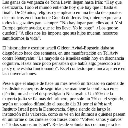
Las ganas de venganza de Yona Levin llegan hasta Irán: “Hay que
destrozarlo. Todo el mundo entiende hoy que hay que ir hasta el
final”. De 59 años, religioso y empleado en una tienda de aparatos
electrónicos en el barrio de Gueulá de Jerusalén, quiere expulsar a
todos los gazatíes para siempre. “No hay lugar para ellos aquí. Y si
Europa quiere ayudar, que se los lleve. Yo lo pago”. ¿Los que se
queden? “A ellos nos les importa que sus hijos mueran, nosotros
santificamos la vida”.
El historiador y escritor israelí Gideon Avital-Eppstein daba su
diagnóstico hace dos semanas, en una manifestación en Tel Aviv
contra Netanyahu: “La mayoría de israelíes están hoy en disonancia
cognitiva. Hasta hace poco pensaban que había algo parecido a la
paz y que estaba funcionando”. Es el contexto que nunca aparece en
las conversaciones.
Pese a que el ataque de hace un mes reveló un fracaso en cadena de
los distintos cuerpos de seguridad, se mantiene la confianza en el
ejército, no así en el desprestigiado Netanyahu. Un 55% de la
mayoría judía se fía más del primero, por solo un 7% en el segundo,
según un sondeo difundido el pasado día 31 por el
think tank
Instituto Israelí para la Democracia. Sigue siendo de largo la
institución más valorada, como se ve en los ánimos a quienes pasean
en uniforme o los carteles con frases como “Volved sanos y salvos”
o “Todos somos un Israel”. Redes de voluntarios cocinan para los