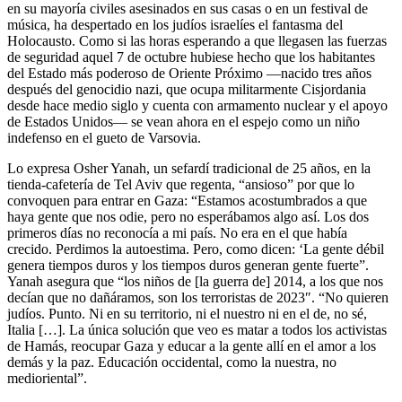
en su mayoría civiles asesinados en sus casas o en un festival de
música, ha despertado en los judíos israelíes el fantasma del
Holocausto. Como si las horas esperando a que llegasen las fuerzas
de seguridad aquel 7 de octubre hubiese hecho que los habitantes
del Estado más poderoso de Oriente Próximo ―nacido tres años
después del genocidio nazi, que ocupa militarmente Cisjordania
desde hace medio siglo y cuenta con armamento nuclear y el apoyo
de Estados Unidos― se vean ahora en el espejo como un niño
indefenso en el gueto de Varsovia.
Lo expresa Osher Yanah, un sefardí tradicional de 25 años, en la
tienda-cafetería de Tel Aviv que regenta, “ansioso” por que lo
convoquen para entrar en Gaza: “Estamos acostumbrados a que
haya gente que nos odie, pero no esperábamos algo así. Los dos
primeros días no reconocía a mi país. No era en el que había
crecido. Perdimos la autoestima. Pero, como dicen: ‘La gente débil
genera tiempos duros y los tiempos duros generan gente fuerte”.
Yanah asegura que “los niños de [la guerra de] 2014, a los que nos
decían que no dañáramos, son los terroristas de 2023″. “No quieren
judíos. Punto. Ni en su territorio, ni el nuestro ni en el de, no sé,
Italia […]. La única solución que veo es matar a todos los activistas
de Hamás, reocupar Gaza y educar a la gente allí en el amor a los
demás y la paz. Educación occidental, como la nuestra, no
medioriental”.