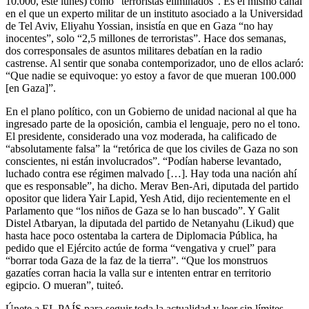
10.000, este lunes) como “terroristas eliminados”. Es el mismo canal
en el que un experto militar de un instituto asociado a la Universidad
de Tel Aviv, Eliyahu Yossian, insistía en que en Gaza “no hay
inocentes”, solo “2,5 millones de terroristas”. Hace dos semanas,
dos corresponsales de asuntos militares debatían en la radio
castrense. Al sentir que sonaba contemporizador, uno de ellos aclaró:
“Que nadie se equivoque: yo estoy a favor de que mueran 100.000
[en Gaza]”.
En el plano político, con un Gobierno de unidad nacional al que ha
ingresado parte de la oposición, cambia el lenguaje, pero no el tono.
El presidente, considerado una voz moderada, ha calificado de
“absolutamente falsa” la “retórica de que los civiles de Gaza no son
conscientes, ni están involucrados”. “Podían haberse levantado,
luchado contra ese régimen malvado […]. Hay toda una nación ahí
que es responsable”, ha dicho. Merav Ben-Ari, diputada del partido
opositor que lidera Yair Lapid, Yesh Atid, dijo recientemente en el
Parlamento que “los niños de Gaza se lo han buscado”. Y Galit
Distel Atbaryan, la diputada del partido de Netanyahu (Likud) que
hasta hace poco ostentaba la cartera de Diplomacia Pública, ha
pedido que el Ejército actúe de forma “vengativa y cruel” para
“borrar toda Gaza de la faz de la tierra”. “Que los monstruos
gazatíes corran hacia la valla sur e intenten entrar en territorio
egipcio. O mueran”, tuiteó.
Únete a EL PAÍS para seguir toda la actualidad y leer sin límites.