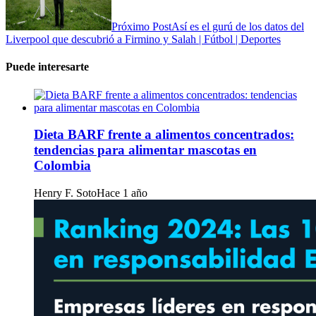
Próximo Post
Así es el gurú de los datos del
Liverpool que descubrió a Firmino y Salah | Fútbol | Deportes
Puede interesarte
Dieta BARF frente a alimentos concentrados:
tendencias para alimentar mascotas en
Colombia
Henry F. Soto
Hace 1 año