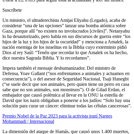
Suscríbete
Un ministro, el ultraderechista Amijai Eliyahu (Legado), acaba de
considerar “una de las opciones” lanzar una bomba atómica sobre
Gaza, porque allí “no existen no involucrados [civiles]”. Netanyahu
lo ha desautorizado, pero habla en sus discursos de guerra entre “los
hijos de la luz y los hijos de la oscuridad” y menciona a Amalek, la
nación enemiga de los israelitas en la Biblia cuyo exterminio pidió
Dios al rey Saúl: “Tenéis que recordar lo que Amalek os ha hecho,
dice nuestra Sagrada Biblia. Y lo recordamos”.
Impera también el mensaje deshumanizador. Del ministro de
Defensa, Yoav Gallant (“nos enfrentamos a animales y actuamos en
consecuencia”), o del asesor de Seguridad Nacional, Tsaji Hanegbi
(“se suele decir que son animales, pero quien tiene un perro en casa
sabe que no son animales, son monstruos”). O de Gilad Erdan, el
embajador que causó polémica al llevar en la ONU la estrella de
David que los nazis obligaban a ponerse a los judíos: “Solo hay una
solución para curar un cáncer: eliminar todas las células cancerosas”.
Premio Nobel de la Paz 2023 para la activista iraní Narges
Mohammadi | Internacional
La dimensión del ataque de Hamás, que causó unos 1.400 muertos,