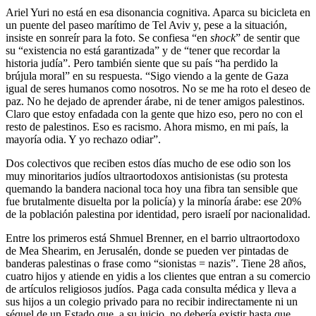
Ariel Yuri no está en esa disonancia cognitiva. Aparca su bicicleta en
un puente del paseo marítimo de Tel Aviv y, pese a la situación,
insiste en sonreír para la foto. Se confiesa “en
shock
” de sentir que
su “existencia no está garantizada” y de “tener que recordar la
historia judía”. Pero también siente que su país “ha perdido la
brújula moral” en su respuesta. “Sigo viendo a la gente de Gaza
igual de seres humanos como nosotros. No se me ha roto el deseo de
paz. No he dejado de aprender árabe, ni de tener amigos palestinos.
Claro que estoy enfadada con la gente que hizo eso, pero no con el
resto de palestinos. Eso es racismo. Ahora mismo, en mi país, la
mayoría odia. Y yo rechazo odiar”.
Dos colectivos que reciben estos días mucho de ese odio son los
muy minoritarios judíos ultraortodoxos antisionistas (su protesta
quemando la bandera nacional toca hoy una fibra tan sensible que
fue brutalmente disuelta por la policía) y la minoría árabe: ese 20%
de la población palestina por identidad, pero israelí por nacionalidad.
Entre los primeros está Shmuel Brenner, en el barrio ultraortodoxo
de Mea Shearim, en Jerusalén, donde se pueden ver pintadas de
banderas palestinas o frase como “sionistas = nazis”. Tiene 28 años,
cuatro hijos y atiende en yidis a los clientes que entran a su comercio
de artículos religiosos judíos. Paga cada consulta médica y lleva a
sus hijos a un colegio privado para no recibir indirectamente ni un
séquel de un Estado que, a su juicio, no debería existir hasta que