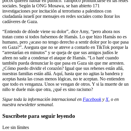
pocos quieren hablar en público. Tampoco pronunciarse en las redes
sociales. Según la ONG Mosawa, se han abierto 171
investigaciones por incitación al terrorismo a palestinos con
ciudadanía israelí por mensajes en redes sociales como llorar los
cadáveres de Gaza.
“Entiendo de dónde viene su dolor”, dice Amy, “pero ahora nos
tratan como si todos fuésemos de Hamás. Lo que hizo Hamás no es
humano, pero ¿acaso no tengo derecho a sentir dolor por lo que pasa
en Gaza?”. Asegura que no se atreve a contarlo en TikTok porque la
“arrestarían en minutos” y se queja de que sus amigos judíos le
afeen no salir a condenar el ataque de Hamás. “Lo haré cuando
también pueda denunciar lo que pasa en Gaza sin que me arresten.
¿Cómo puedo dividir el corazón? Igual que sus rehenes están allá,
nuestras familias están allá. Aquí, hasta que no agitas la bandera y
aceptas hasta las cosas menos lógicas, no te aceptan. No entienden
que todo es venganza. Unos se vengan de otros. Y si la muerte de un
niño te duele más que otra, ¿qué es sino racismo?
Sigue toda la información internacional en
Facebook
y
X
, o en
nuestra newsletter semanal
.
Suscríbete para seguir leyendo
Lee sin límites