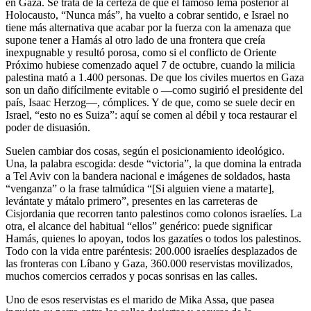
en Gaza. Se trata de la certeza de que el famoso lema posterior al
Holocausto, “Nunca más”, ha vuelto a cobrar sentido, e Israel no
tiene más alternativa que acabar por la fuerza con la amenaza que
supone tener a Hamás al otro lado de una frontera que creía
inexpugnable y resultó porosa, como si el conflicto de Oriente
Próximo hubiese comenzado aquel 7 de octubre, cuando la milicia
palestina mató a 1.400 personas. De que los civiles muertos en Gaza
son un daño difícilmente evitable o ―como sugirió el presidente del
país, Isaac Herzog―, cómplices. Y de que, como se suele decir en
Israel, “esto no es Suiza”: aquí se comen al débil y toca restaurar el
poder de disuasión.
Suelen cambiar dos cosas, según el posicionamiento ideológico.
Una, la palabra escogida: desde “victoria”, la que domina la entrada
a Tel Aviv con la bandera nacional e imágenes de soldados, hasta
“venganza” o la frase talmúdica “[Si alguien viene a matarte],
levántate y mátalo primero”, presentes en las carreteras de
Cisjordania que recorren tanto palestinos como colonos israelíes. La
otra, el alcance del habitual “ellos” genérico: puede significar
Hamás, quienes lo apoyan, todos los gazatíes o todos los palestinos.
Todo con la vida entre paréntesis: 200.000 israelíes desplazados de
las fronteras con Líbano y Gaza, 360.000 reservistas movilizados,
muchos comercios cerrados y pocas sonrisas en las calles.
Uno de esos reservistas es el marido de Mika Assa, que pasea