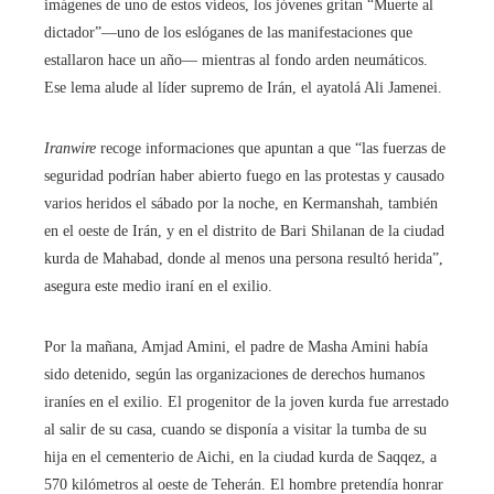
imágenes de uno de estos vídeos, los jóvenes gritan “Muerte al
dictador”—uno de los eslóganes de las manifestaciones que
estallaron hace un año— mientras al fondo arden neumáticos.
Ese lema alude al líder supremo de Irán, el ayatolá Ali Jamenei.
Iranwire
recoge informaciones que apuntan a que “las fuerzas de
seguridad podrían haber abierto fuego en las protestas y causado
varios heridos el sábado por la noche, en Kermanshah, también
en el oeste de Irán, y en el distrito de Bari Shilanan de la ciudad
kurda de Mahabad, donde al menos una persona resultó herida”,
asegura este medio iraní en el exilio.
Por la mañana, Amjad Amini, el padre de Masha Amini había
sido detenido, según las organizaciones de derechos humanos
iraníes en el exilio. El progenitor de la joven kurda fue arrestado
al salir de su casa, cuando se disponía a visitar la tumba de su
hija en el cementerio de Aichi, en la ciudad kurda de Saqqez, a
570 kilómetros al oeste de Teherán. El hombre pretendía honrar