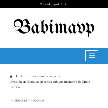
sábado, agosto 8
Inicio
Inversiones y negocios
Inversión en Honduras crece con enfoque financiero de Grupo
Ficohsa
INVERSIONES Y NEGOCIOS