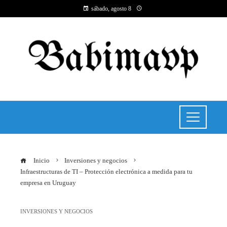
sábado, agosto 8
Inicio
Inversiones y negocios
Infraestructuras de TI – Protección electrónica a medida para tu
empresa en Uruguay
INVERSIONES Y NEGOCIOS