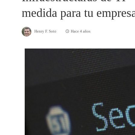
medida para tu empres
Henry F. Soto
Hace 4 años