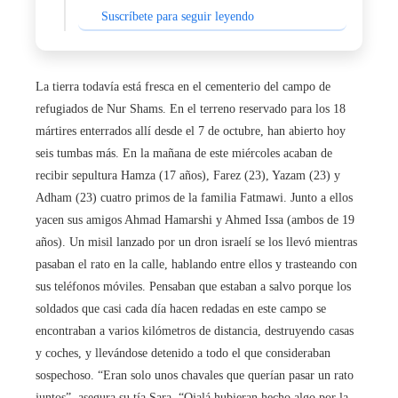
Suscríbete para seguir leyendo
La tierra todavía está fresca en el cementerio del campo de
refugiados de Nur Shams. En el terreno reservado para los 18
mártires enterrados allí desde el 7 de octubre, han abierto hoy
seis tumbas más. En la mañana de este miércoles acaban de
recibir sepultura Hamza (17 años), Farez (23), Yazam (23) y
Adham (23) cuatro primos de la familia Fatmawi. Junto a ellos
yacen sus amigos Ahmad Hamarshi y Ahmed Issa (ambos de 19
años). Un misil lanzado por un dron israelí se los llevó mientras
pasaban el rato en la calle, hablando entre ellos y trasteando con
sus teléfonos móviles. Pensaban que estaban a salvo porque los
soldados que casi cada día hacen redadas en este campo se
encontraban a varios kilómetros de distancia, destruyendo casas
y coches, y llevándose detenido a todo el que consideraban
sospechoso. “Eran solo unos chavales que querían pasar un rato
juntos”, asegura su tía Sara. “Ojalá hubieran hecho algo por la