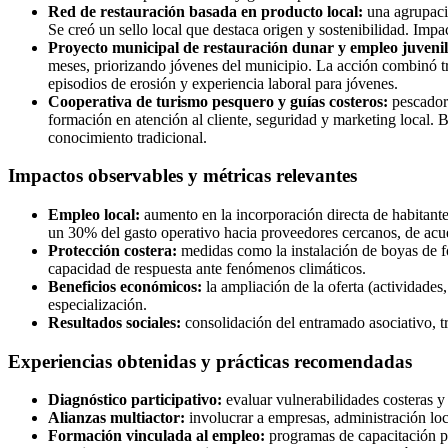
Red de restauración basada en producto local:
una agrupació
Se creó un sello local que destaca origen y sostenibilidad. Impac
Proyecto municipal de restauración dunar y empleo juvenil
meses, priorizando jóvenes del municipio. La acción combinó tr
episodios de erosión y experiencia laboral para jóvenes.
Cooperativa de turismo pesquero y guías costeros:
pescadore
formación en atención al cliente, seguridad y marketing local. B
conocimiento tradicional.
Impactos observables y métricas relevantes
Empleo local:
aumento en la incorporación directa de habitante
un 30% del gasto operativo hacia proveedores cercanos, de acue
Protección costera:
medidas como la instalación de boyas de fo
capacidad de respuesta ante fenómenos climáticos.
Beneficios económicos:
la ampliación de la oferta (actividades
especialización.
Resultados sociales:
consolidación del entramado asociativo, tr
Experiencias obtenidas y prácticas recomendadas
Diagnóstico participativo:
evaluar vulnerabilidades costeras y 
Alianzas multiactor:
involucrar a empresas, administración loc
Formación vinculada al empleo:
programas de capacitación prá