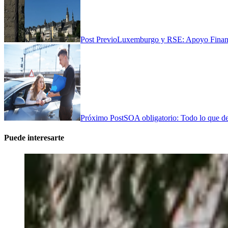
Post Previo
Luxemburgo y RSE: Apoyo Financ
Próximo Post
SOA obligatorio: Todo lo que de
Puede interesarte