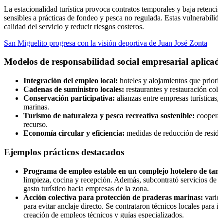
La estacionalidad turística provoca contratos temporales y baja retenc
sensibles a prácticas de fondeo y pesca no regulada. Estas vulnerabil
calidad del servicio y reducir riesgos costeros.
San Miguelito progresa con la visión deportiva de Juan José Zonta
Modelos de responsabilidad social empresarial aplica
Integración del empleo local:
hoteles y alojamientos que priori
Cadenas de suministro locales:
restaurantes y restauración co
Conservación participativa:
alianzas entre empresas turística
marinas.
Turismo de naturaleza y pesca recreativa sostenible:
coopera
recurso.
Economía circular y eficiencia:
medidas de reducción de resid
Ejemplos prácticos destacados
Programa de empleo estable en un complejo hotelero de t
limpieza, cocina y recepción. Además, subcontrató servicios de 
gasto turístico hacia empresas de la zona.
Acción colectiva para protección de praderas marinas:
vari
para evitar anclaje directo. Se contrataron técnicos locales pa
creación de empleos técnicos y guías especializados.