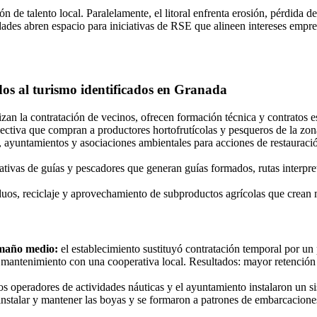
ión de talento local. Paralelamente, el litoral enfrenta erosión, pérdida
idades abren espacio para iniciativas de RSE que alineen intereses empr
dos al turismo identificados en Granada
zan la contratación de vecinos, ofrecen formación técnica y contratos es
lectiva que compran a productores hortofrutícolas y pesqueros de la zo
s, ayuntamientos y asociaciones ambientales para acciones de restauraci
tivas de guías y pescadores que generan guías formados, rutas interpret
uos, reciclaje y aprovechamiento de subproductos agrícolas que crean
amaño medio:
el establecimiento sustituyó contratación temporal por un
mantenimiento con una cooperativa local. Resultados: mayor retención de 
os operadores de actividades náuticas y el ayuntamiento instalaron un 
ra instalar y mantener las boyas y se formaron a patrones de embarcacion