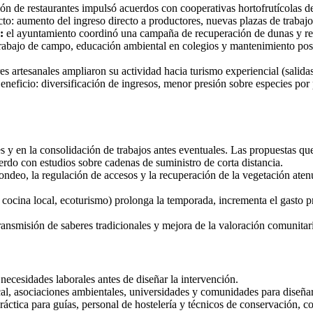
n de restaurantes impulsó acuerdos con cooperativas hortofrutícolas d
to: aumento del ingreso directo a productores, nuevas plazas de trabajo e
:
el ayuntamiento coordinó una campaña de recuperación de dunas y re
abajo de campo, educación ambiental en colegios y mantenimiento poster
s artesanales ampliaron su actividad hacia turismo experiencial (salida
eneficio: diversificación de ingresos, menor presión sobre especies por
s y en la consolidación de trabajos antes eventuales. Las propuestas qu
rdo con estudios sobre cadenas de suministro de corta distancia.
ndeo, la regulación de accesos y la recuperación de la vegetación atenú
, cocina local, ecoturismo) prolonga la temporada, incrementa el gasto 
ansmisión de saberes tradicionales y mejora de la valoración comunitari
necesidades laborales antes de diseñar la intervención.
al, asociaciones ambientales, universidades y comunidades para diseñar
ctica para guías, personal de hostelería y técnicos de conservación, co