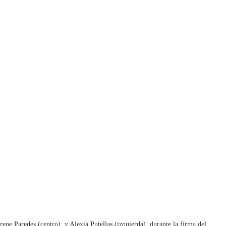
ene Paredes (centro), y Alexia Putellas (izquierda), durante la firma del