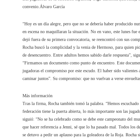
convenio.
Álvaro García
“Hoy es un día alegre, pero que no se debería haber producido nu
en escena no maquillaran la situación. No en vano, este lunes fu
dejó fuera de su primera convocatoria, se reencontró con sus co
Rocha buscó la complicidad y la venia de Hermoso, para quien pidi
de desencuentro. Entre adultos hemos sabido darle respuesta”, sigu
“Firmamos un documento como punto de encuentro. Este documento
jugadoras el compromiso por este escudo. El haber sido valientes 
caminar juntos”. Su compromiso: que no vuelvan a verse envueltas
Más información
Tras la firma, Rocha también tomó la palabra. “Hemos escuchado a
federación tiene la puerta abierta, lo más importante son las jugad
siguió: “No se ha celebrado como se debe este campeonato del mu
que hacer referencia a Jenni, sé que lo ha pasado mal. Todos los de
se detuvo a pedir un aplauso para la goleadora de la Roja. Rocha s