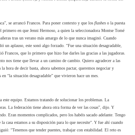
nca”, se arrancó Francos. Para poner contexto y que los
flashes
o la puesta
e el primero en que Jenni Hermoso, a quien la seleccionadora Montse Tomé
mpañeras tras un verano más amargo de lo que nunca imaginó. Cuando
ó un aplauso, este sonó algo forzado. “Fue una situación desagradable,
ió Francos, que lo primero que hizo fue darles las gracias a las jugadoras.
 nos tiene que llevar a un camino de cambio. Quiero agradecer a las
a la hora de decir basta, ahora sabemos pactar, queremos negociar y
 en “la situación desagradable” que vivieron hace un mes.
 este equipo. Estamos tratando de solucionar los problemas. La
oras. La federación tiene ahora otra forma de ver las cosas”, dijo. Y
ndo. Eran momentos complicados, pero los habéis sacado adelante. Tengo
 la casa estamos a su disposición para lo que necesite“. Y fue ahí cuando
iguió: “Tenemos que tender puentes, trabajar con estabilidad. El reto es