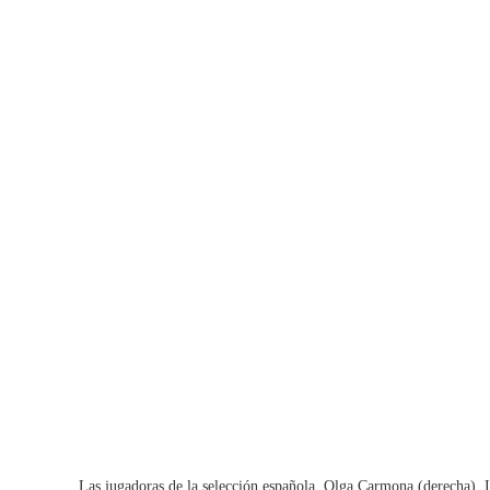
Las jugadoras de la selección española, Olga Carmona (derecha), Ir