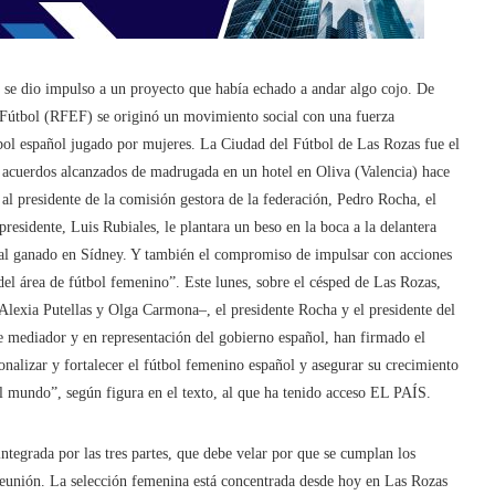
e dio impulso a un proyecto que había echado a andar algo cojo. De
e Fútbol (RFEF) se originó un movimiento social con una fuerza
útbol español jugado por mujeres. La Ciudad del Fútbol de Las Rozas fue el
os acuerdos alcanzados de madrugada en un hotel en Oliva (Valencia) hace
 al presidente de la comisión gestora de la federación, Pedro Rocha, el
residente, Luis Rubiales, le plantara un beso en la boca a la delantera
ial ganado en Sídney. Y también el compromiso de impulsar con acciones
del área de fútbol femenino”. Este lunes, sobre el césped de Las Rozas,
, Alexia Putellas y Olga Carmona–, el presidente Rocha y el presidente del
 mediador y en representación del gobierno español, han firmado el
nalizar y fortalecer el fútbol femenino español y asegurar su crecimiento
l mundo”, según figura en el texto, al que ha tenido acceso EL PAÍS.
ntegrada por las tres partes, que debe velar por que se cumplan los
reunión. La selección femenina está concentrada desde hoy en Las Rozas