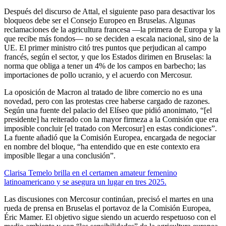
Después del discurso de Attal, el siguiente paso para desactivar los
bloqueos debe ser el Consejo Europeo en Bruselas. Algunas
reclamaciones de la agricultura francesa —la primera de Europa y la
que recibe más fondos— no se deciden a escala nacional, sino de la
UE. El primer ministro citó tres puntos que perjudican al campo
francés, según el sector, y que los Estados dirimen en Bruselas: la
norma que obliga a tener un 4% de los campos en barbecho; las
importaciones de pollo ucranio, y el acuerdo con Mercosur.
La oposición de Macron al tratado de libre comercio no es una
novedad, pero con las protestas cree haberse cargado de razones.
Según una fuente del palacio del Elíseo que pidió anonimato, “[el
presidente] ha reiterado con la mayor firmeza a la Comisión que era
imposible concluir [el tratado con Mercosur] en estas condiciones”.
La fuente añadió que la Comisión Europea, encargada de negociar
en nombre del bloque, “ha entendido que en este contexto era
imposible llegar a una conclusión”.
Clarisa Temelo brilla en el certamen amateur femenino
latinoamericano y se asegura un lugar en tres 2025.
Las discusiones con Mercosur continúan, precisó el martes en una
rueda de prensa en Bruselas el portavoz de la Comisión Europea,
Éric Mamer. El objetivo sigue siendo un acuerdo respetuoso con el