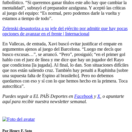
futbolístico. “Si queremos ganar títulos este año hay que cambiar la
mentalidad”, subrayó el preparador azulgrana. Y aceptó las críticas
al juego del equipo: “Es normal, pero podemos darle la vuelta y
estamos a tiempo de todo”.
Zelenski desautoriza a su jefe del ejército por admitir que hay pocas
opciones de avanzar en el frente | Internacional
En Vallecas, de entrada, Xavi buscó evitar justificar el empate en
argumentos ajenos al juego del Barcelona. “Luego me decís que
busco excusas…”, se arrancó. “Pero”, prosiguió; “en el primer gol
hablo con el juez de línea y me dice que hay un jugador del Rayo
que condiciona [la jugada]. Al final, lo dan. Son situaciones difíciles
que nos están saliendo cruz. También hay penalti a Raphinha [sobre
una supuesta falta de Espino al brasileño]. Pero no debemos
quedarnos con eso y sí con lo que hemos hecho en la primera. Toca
autocrítica”.
Puedes seguir a EL PAÍS Deportes en
Facebook
y
X
, o apuntarte
aquí para recibir
nuestra newsletter semanal
.
Por Henry F. Soto