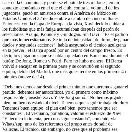
caer en la Champions y perderse el bote de tres millones, en un
contexto económico en el que el club, contra la voluntad de los
jugadores, pactó un amistoso contra el América de México en
Estados Unidos el 22 de diciembre a cambio de cinco millones.
Entonces, con la Copa de Europa a la vista, Xavi decidió cuidar a
los futbolistas que más fatiga acumulaban después del parón de
selecciones: Araujo, Koundé y Gündogan. Sin Gavi –”Es el partido
que más lo necesitaríamos. Se trata de intensidad, de ritmo, de ganar
duelos y segundas acciones”, había asegurado el técnico azulgrana
en la previa-, el Barça apostó por un centro del campo fresco. Es
decir, tres jugadores que se habían quedado en Barcelona durante el
parón: De Jong, Romeu y Pedri. Pero no hubo manera. El Barça
volvió a encajar en la primera parte y se convirtió en el segundo
equipo, detrás del Madrid, que más goles recibe en los primeros 45
minutos (nueve de 14).
“Debemos demostrar desde el primer minuto que queremos ganar el
partido, debemos ser autocríticos, yo el primero como máximo
responsable”, insistió Xavi. Y De Jong sumó: “No hemos jugado
bien, no hemos estado al nivel. Tenemos que seguir trabajando duro.
Tenemos buen equipo, el plan está bien, pero tenemos que ser
constantes”. El vestuario, por ahora, valoran el esfuerzo de Xavi.
“El técnico lo intenta, pero nos sigue costando”, comentó, vía
WhatsApp, uno de los referentes del grupo antes de salir de
Vallecas. El técnico, sin embargo, no cree que el problema sea