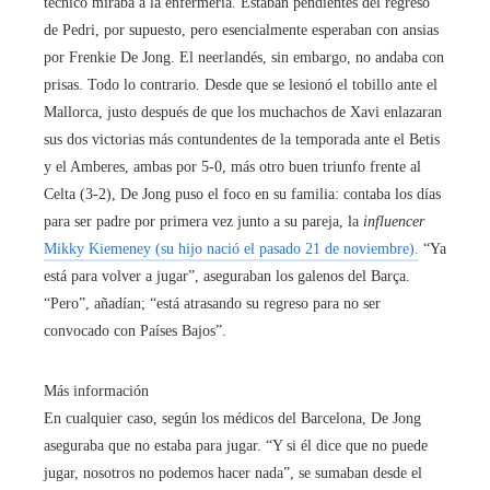
técnico miraba a la enfermería. Estaban pendientes del regreso
de Pedri, por supuesto, pero esencialmente esperaban con ansias
por Frenkie De Jong. El neerlandés, sin embargo, no andaba con
prisas. Todo lo contrario. Desde que se lesionó el tobillo ante el
Mallorca, justo después de que los muchachos de Xavi enlazaran
sus dos victorias más contundentes de la temporada ante el Betis
y el Amberes, ambas por 5-0, más otro buen triunfo frente al
Celta (3-2), De Jong puso el foco en su familia: contaba los días
para ser padre por primera vez junto a su pareja, la
influencer
Mikky Kiemeney (su hijo nació el pasado 21 de noviembre).
“Ya
está para volver a jugar”, aseguraban los galenos del Barça.
“Pero”, añadían; “está atrasando su regreso para no ser
convocado con Países Bajos”.
Más información
En cualquier caso, según los médicos del Barcelona, De Jong
aseguraba que no estaba para jugar. “Y si él dice que no puede
jugar, nosotros no podemos hacer nada”, se sumaban desde el