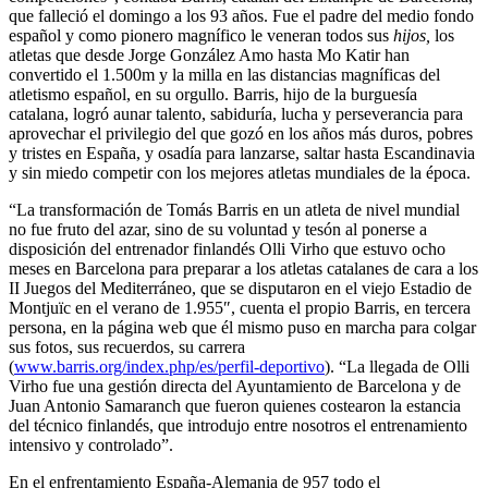
que falleció el domingo a los 93 años. Fue el padre del medio fondo
español y como pionero magnífico le veneran todos sus
hijos,
los
atletas que desde Jorge González Amo hasta Mo Katir han
convertido el 1.500m y la milla en las distancias magníficas del
atletismo español, en su orgullo. Barris, hijo de la burguesía
catalana, logró aunar talento, sabiduría, lucha y perseverancia para
aprovechar el privilegio del que gozó en los años más duros, pobres
y tristes en España, y osadía para lanzarse, saltar hasta Escandinavia
y sin miedo competir con los mejores atletas mundiales de la época.
“La transformación de Tomás Barris en un atleta de nivel mundial
no fue fruto del azar, sino de su voluntad y tesón al ponerse a
disposición del entrenador finlandés Olli Virho que estuvo ocho
meses en Barcelona para preparar a los atletas catalanes de cara a los
II Juegos del Mediterráneo, que se disputaron en el viejo Estadio de
Montjuïc en el verano de 1.955″, cuenta el propio Barris, en tercera
persona, en la página web que él mismo puso en marcha para colgar
sus fotos, sus recuerdos, su carrera
(
www.barris.org/index.php/es/perfil-deportivo
). “La llegada de Olli
Virho fue una gestión directa del Ayuntamiento de Barcelona y de
Juan Antonio Samaranch que fueron quienes costearon la estancia
del técnico finlandés, que introdujo entre nosotros el entrenamiento
intensivo y controlado”.
En el enfrentamiento España-Alemania de 957 todo el