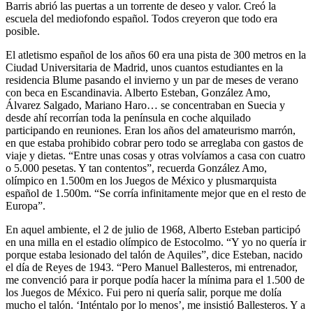
Barris abrió las puertas a un torrente de deseo y valor. Creó la
escuela del mediofondo español. Todos creyeron que todo era
posible.
El atletismo español de los años 60 era una pista de 300 metros en la
Ciudad Universitaria de Madrid, unos cuantos estudiantes en la
residencia Blume pasando el invierno y un par de meses de verano
con beca en Escandinavia. Alberto Esteban, González Amo,
Álvarez Salgado, Mariano Haro… se concentraban en Suecia y
desde ahí recorrían toda la península en coche alquilado
participando en reuniones. Eran los años del amateurismo marrón,
en que estaba prohibido cobrar pero todo se arreglaba con gastos de
viaje y dietas. “Entre unas cosas y otras volvíamos a casa con cuatro
o 5.000 pesetas. Y tan contentos”, recuerda González Amo,
olímpico en 1.500m en los Juegos de México y plusmarquista
español de 1.500m. “Se corría infinitamente mejor que en el resto de
Europa”.
En aquel ambiente, el 2 de julio de 1968, Alberto Esteban participó
en una milla en el estadio olímpico de Estocolmo. “Y yo no quería ir
porque estaba lesionado del talón de Aquiles”, dice Esteban, nacido
el día de Reyes de 1943. “Pero Manuel Ballesteros, mi entrenador,
me convenció para ir porque podía hacer la mínima para el 1.500 de
los Juegos de México. Fui pero ni quería salir, porque me dolía
mucho el talón. ‘Inténtalo por lo menos’, me insistió Ballesteros. Y a