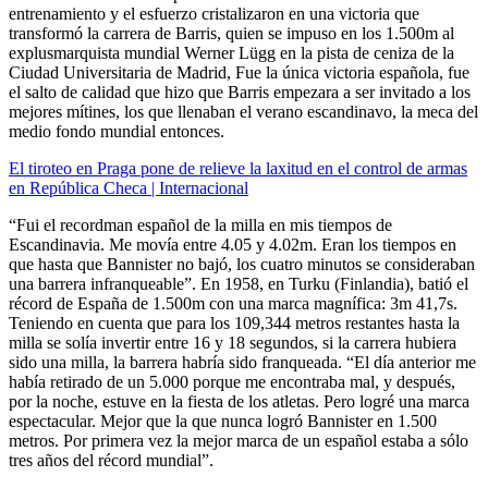
entrenamiento y el esfuerzo cristalizaron en una victoria que
transformó la carrera de Barris, quien se impuso en los 1.500m al
explusmarquista mundial Werner Lügg en la pista de ceniza de la
Ciudad Universitaria de Madrid, Fue la única victoria española, fue
el salto de calidad que hizo que Barris empezara a ser invitado a los
mejores mítines, los que llenaban el verano escandinavo, la meca del
medio fondo mundial entonces.
El tiroteo en Praga pone de relieve la laxitud en el control de armas
en República Checa | Internacional
“Fui el recordman español de la milla en mis tiempos de
Escandinavia. Me movía entre 4.05 y 4.02m. Eran los tiempos en
que hasta que Bannister no bajó, los cuatro minutos se consideraban
una barrera infranqueable”. En 1958, en Turku (Finlandia), batió el
récord de España de 1.500m con una marca magnífica: 3m 41,7s.
Teniendo en cuenta que para los 109,344 metros restantes hasta la
milla se solía invertir entre 16 y 18 segundos, si la carrera hubiera
sido una milla, la barrera habría sido franqueada. “El día anterior me
había retirado de un 5.000 porque me encontraba mal, y después,
por la noche, estuve en la fiesta de los atletas. Pero logré una marca
espectacular. Mejor que la que nunca logró Bannister en 1.500
metros. Por primera vez la mejor marca de un español estaba a sólo
tres años del récord mundial”.