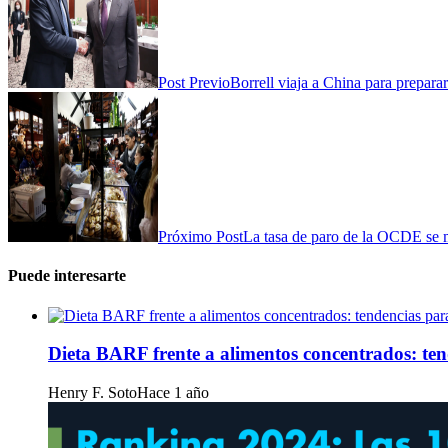
Post Previo
Borrell viaja a China para prepara
Próximo Post
La tasa de paro de la OCDE se 
Puede interesarte
Dieta BARF frente a alimentos concentrados: te
Henry F. Soto
Hace 1 año