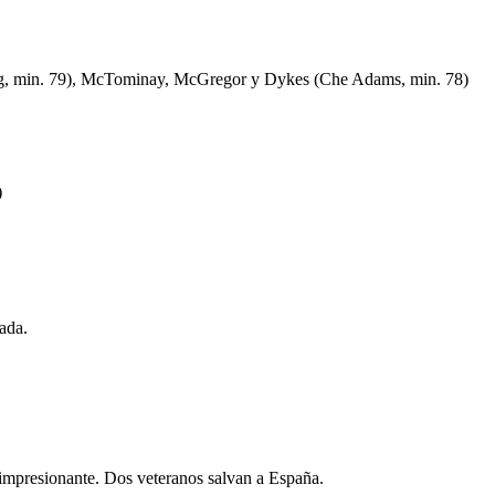
ng, min. 79), McTominay, McGregor y Dykes (Che Adams, min. 78)
)
rada.
impresionante. Dos veteranos salvan a España.