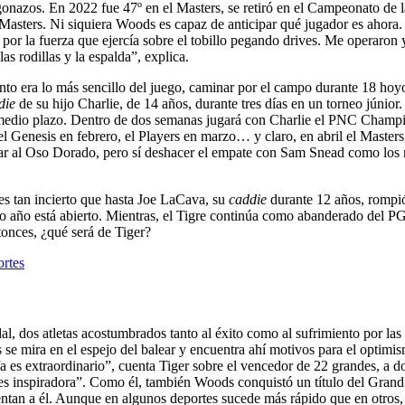
ogonazos. En 2022 fue 47º en el Masters, se retiró en el Campeonato de 
Masters. Ni siquiera Woods es capaz de anticipar qué jugador es ahora.
r la fuerza que ejercía sobre el tobillo pegando drives. Me operaron y
s rodillas y la espalda”, explica.
to era lo más sencillo del juego, caminar por el campo durante 18 hoyos
die
de su hijo Charlie, de 14 años, durante tres días en un torneo júnior.
medio plazo. Dentro de dos semanas jugará con Charlie el PNC Champion
l Genesis en febrero, el Players en marzo… y claro, en abril el Masters,
zar al Oso Dorado, pero sí deshacer el empate con Sam Snead como los m
es tan incierto que hasta Joe LaCava, su
caddie
durante 12 años, rompió
mo año está abierto. Mientras, el Tigre continúa como abanderado del PG
tonces, ¿qué será de Tiger?
ortes
dos atletas acostumbrados tanto al éxito como al sufrimiento por las l
s se mira en el espejo del balear y encuentra ahí motivos para el optimi
a es extraordinario”, cuenta Tiger sobre el vencedor de 22 grandes, a
ga es inspiradora”. Como él, también Woods conquistó un título del Gr
frentan a él. Aunque en algunos deportes sucede más rápido que en otro