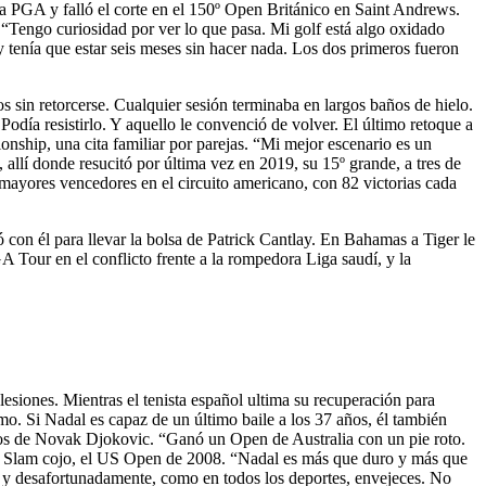
la PGA y falló el corte en el 150º Open Británico en Saint Andrews.
 “Tengo curiosidad por ver lo que pasa. Mi golf está algo oxidado
 tenía que estar seis meses sin hacer nada. Los dos primeros fueron
 sin retorcerse. Cualquier sesión terminaba en largos baños de hielo.
 Podía resistirlo. Y aquello le convenció de volver. El último retoque a
ship, una cita familiar por parejas. “Mi mejor escenario es un
 allí donde resucitó por última vez en 2019, su 15º grande, a tres de
ayores vencedores en el circuito americano, con 82 victorias cada
 con él para llevar la bolsa de Patrick Cantlay. En Bahamas a Tiger le
A Tour en el conflicto frente a la rompedora Liga saudí, y la
esiones. Mientras el tenista español ultima su recuperación para
smo. Si Nadal es capaz de un último baile a los 37 años, él también
 dos de Novak Djokovic. “Ganó un Open de Australia con un pie roto.
and Slam cojo, el US Open de 2008. “Nadal es más que duro y más que
s, y desafortunadamente, como en todos los deportes, envejeces. No