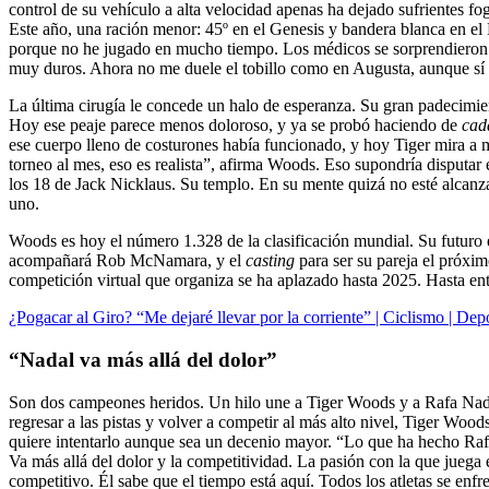
control de su vehículo a alta velocidad apenas ha dejado sufrientes f
Este año, una ración menor: 45º en el Genesis y bandera blanca en el 
porque no he jugado en mucho tiempo. Los médicos se sorprendieron po
muy duros. Ahora no me duele el tobillo como en Augusta, aunque sí la
La última cirugía le concede un halo de esperanza. Su gran padecimien
Hoy ese peaje parece menos doloroso, y ya se probó haciendo de
cad
ese cuerpo lleno de costurones había funcionado, y hoy Tiger mira a 
torneo al mes, eso es realista”, afirma Woods. Eso supondría disputar e
los 18 de Jack Nicklaus. Su templo. En su mente quizá no esté alcan
uno.
Woods es hoy el número 1.328 de la clasificación mundial. Su futuro 
acompañará Rob McNamara, y el
casting
para ser su pareja el próxi
competición virtual que organiza se ha aplazado hasta 2025. Hasta en
¿Pogacar al Giro? “Me dejaré llevar por la corriente” | Ciclismo | Dep
“Nadal va más allá del dolor”
Son dos campeones heridos. Un hilo une a Tiger Woods y a Rafa Nadal, 
regresar a las pistas y volver a competir al más alto nivel, Tiger Wood
quiere intentarlo aunque sea un decenio mayor. “Lo que ha hecho Raf
Va más allá del dolor y la competitividad. La pasión con la que jue
competitivo. Él sabe que el tiempo está aquí. Todos los atletas se en