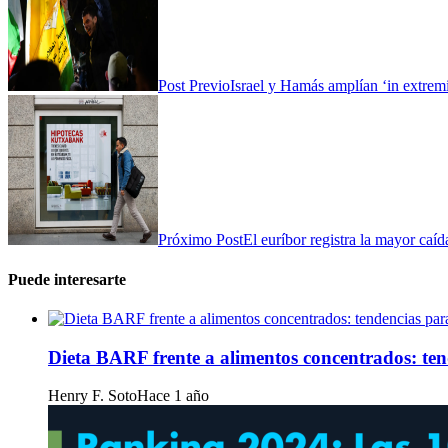
Post Previo
Israel y Hamás amplían ‘in extremis
Próximo Post
El euríbor registra la mayor caí
Puede interesarte
Dieta BARF frente a alimentos concentrados: te
Henry F. Soto
Hace 1 año