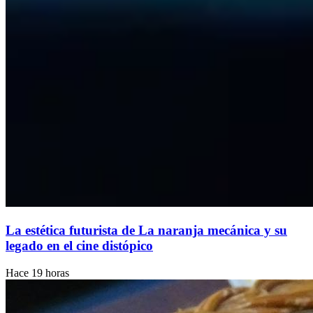
La estética futurista de La naranja mecánica y su
legado en el cine distópico
Hace 19 horas