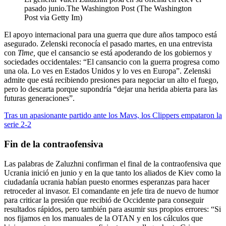
pasado junio.
The Washington Post (The Washington
Post via Getty Im)
El apoyo internacional para una guerra que dure años tampoco está
asegurado. Zelenski reconocía el pasado martes, en una entrevista
con
Time,
que el cansancio se está apoderando de los gobiernos y
sociedades occidentales: “El cansancio con la guerra progresa como
una ola. Lo ves en Estados Unidos y lo ves en Europa”. Zelenski
admite que está recibiendo presiones para negociar un alto el fuego,
pero lo descarta porque supondría “dejar una herida abierta para las
futuras generaciones”.
Tras un apasionante partido ante los Mavs, los Clippers empataron la
serie 2-2
Fin de la contraofensiva
Las palabras de Zaluzhni confirman el final de la contraofensiva que
Ucrania inició en junio y en la que tanto los aliados de Kiev como la
ciudadanía ucrania habían puesto enormes esperanzas para hacer
retroceder al invasor. El comandante en jefe tira de nuevo de humor
para criticar la presión que recibió de Occidente para conseguir
resultados rápidos, pero también para asumir sus propios errores: “Si
nos fijamos en los manuales de la OTAN y en los cálculos que