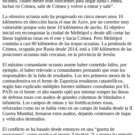
hicimos, cuatro meses eran suficientes para llegar hasta Crimea,
luchar en Crimea, salir de Crimea y volver a entrar y salir”.
La ofensiva ucrania solo ha progresado en cinco meses unos 10
kilómetros en dirección hacia el mar de Azov, por un corredor muy
vulnerable porque solo tiene 10 kilómetros de ancho. El objetivo
inicial era reconquistar la ciudad de Melitópol y desde allí cortar las
líneas logísticas rusas en el este y hacia Crimea. Pero Melitópol
continúa a casi 80 kilómetros de las tropas ucranias. La península de
Crimea, ocupada por Rusia desde 2014, está a 100 kilómetros de las
posiciones ucranias más cercanas, en la provincia de Jersón.
El máximo comandante ucranio asume haber cometido fallos, por
ejemplo, el haber relevado a comandantes pensando que eran los
responsables de la falta de resultados. Los tres primeros meses de la
contraofensiva en el frente de Zaporiyia resultaron catastróficos,
según han explicado múltiples fuentes militares consultadas por EL
PAÍS en el frente: el alto mando optó por intentar romper las líneas
de defensa rusas con asaltos de grandes columnas de blindados e
infantería. Los campos de minas y las fortificaciones rusas,
reforzadas como no se había visto en un campo de batalla desde la II
Guerra Mundial, frenaron estos asaltos, dejando centenares de bajas
y vehículos destruidos.
El conflicto se ha basado desde entonces en una “guerra de
posiciones”, como explica el propio Zaluzhni: “La guerra ha entrado