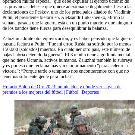
operación militar especial” que debe expulsar al ejército ucranio de
las provincias del este que quiere anexionarse ilegalmente. Pese a las
declaraciones de Peskov, uno de los principales aliados de Vladímir
Putin, el presidente bielorruso, Aleksandr Lukashenko, afirmó la
semana pasada que la guerra está en un punto muerto y que ninguno
de los bandos tiene fuerza para desequilibrar la balanza.
Zaluzhni admite otra equivocación, y es haber pensado que la guerra
pasaría factura a Putin: “Fue mi error, Rusia ha sufrido por lo menos
150.000 [soldados] muertos. En cualquier otro país, este número de
bajas habría detenido la guerra”. El Kremlin tiene algo fundamental
que no tiene Ucrania, activos humanos. Zaluzhni también lo subraya
y es por eso que reclama más y mejor armamento “para acelerar la
victoria”: “Porque tarde o temprano nos encontraremos con que no
tenemos suficiente gente para luchar”.
Horario Balón de Oro 2023: nominados y dónde ver la gala de
premios a los mejores del fútbol | Fútbol | Deportes