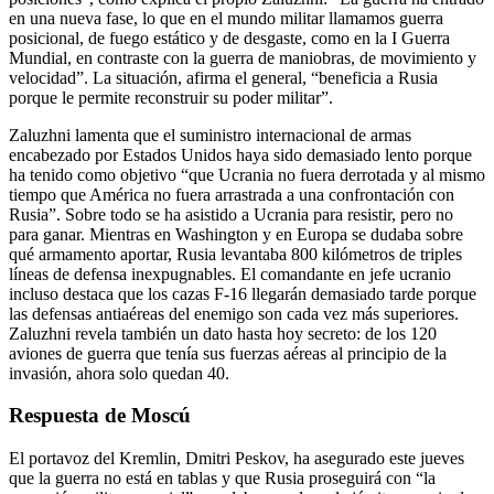
en una nueva fase, lo que en el mundo militar llamamos guerra
posicional, de fuego estático y de desgaste, como en la I Guerra
Mundial, en contraste con la guerra de maniobras, de movimiento y
velocidad”. La situación, afirma el general, “beneficia a Rusia
porque le permite reconstruir su poder militar”.
Zaluzhni lamenta que el suministro internacional de armas
encabezado por Estados Unidos haya sido demasiado lento porque
ha tenido como objetivo “que Ucrania no fuera derrotada y al mismo
tiempo que América no fuera arrastrada a una confrontación con
Rusia”. Sobre todo se ha asistido a Ucrania para resistir, pero no
para ganar. Mientras en Washington y en Europa se dudaba sobre
qué armamento aportar, Rusia levantaba 800 kilómetros de triples
líneas de defensa inexpugnables. El comandante en jefe ucranio
incluso destaca que los cazas F-16 llegarán demasiado tarde porque
las defensas antiaéreas del enemigo son cada vez más superiores.
Zaluzhni revela también un dato hasta hoy secreto: de los 120
aviones de guerra que tenía sus fuerzas aéreas al principio de la
invasión, ahora solo quedan 40.
Respuesta de Moscú
El portavoz del Kremlin, Dmitri Peskov, ha asegurado este jueves
que la guerra no está en tablas y que Rusia proseguirá con “la