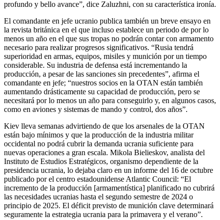
profundo y bello avance”, dice Zaluzhni, con su característica ironía.
El comandante en jefe ucranio publica también un breve ensayo en
la revista británica en el que incluso establece un periodo de por lo
menos un año en el que sus tropas no podrán contar con armamento
necesario para realizar progresos significativos. “Rusia tendrá
superioridad en armas, equipos, misiles y munición por un tiempo
considerable. Su industria de defensa está incrementando la
producción, a pesar de las sanciones sin precedentes”, afirma el
comandante en jefe; “nuestros socios en la OTAN están también
aumentando drásticamente su capacidad de producción, pero se
necesitará por lo menos un año para conseguirlo y, en algunos casos,
como en aviones y sistemas de mando y control, dos años”.
Kiev lleva semanas advirtiendo de que los arsenales de la OTAN
están bajo mínimos y que la producción de la industria militar
occidental no podrá cubrir la demanda ucrania suficiente para
nuevas operaciones a gran escala. Mikola Bielieskov, analista del
Instituto de Estudios Estratégicos, organismo dependiente de la
presidencia ucrania, lo dejaba claro en un informe del 16 de octubre
publicado por el centro estadounidense Atlantic Council: “El
incremento de la producción [armamentística] planificado no cubrirá
las necesidades ucranias hasta el segundo semestre de 2024 o
principio de 2025. El déficit previsto de munición clave determinará
seguramente la estrategia ucrania para la primavera y el verano”.