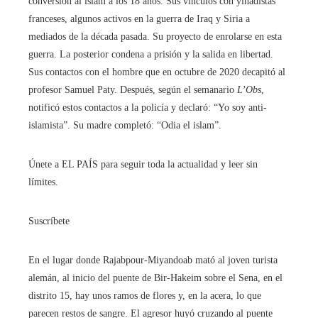
conversión al islam a los 18 años. Sus vínculos con yihadistas
franceses, algunos activos en la guerra de Iraq y Siria a
mediados de la década pasada. Su proyecto de enrolarse en esta
guerra. La posterior condena a prisión y la salida en libertad.
Sus contactos con el hombre que en octubre de 2020 decapitó al
profesor Samuel Paty. Después, según el semanario
L’Obs
,
notificó estos contactos a la policía y declaró: “Yo soy anti-
islamista”. Su madre completó: “Odia el islam”.
Únete a EL PAÍS para seguir toda la actualidad y leer sin
límites.
Suscríbete
En el lugar donde Rajabpour-Miyandoab mató al joven turista
alemán, al inicio del puente de Bir-Hakeim sobre el Sena, en el
distrito 15, hay unos ramos de flores y, en la acera, lo que
parecen restos de sangre. El agresor huyó cruzando al puente