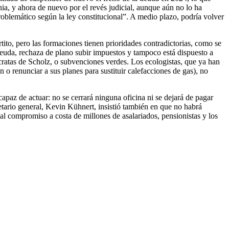
a, y ahora de nuevo por el revés judicial, aunque aún no lo ha
oblemático según la ley constitucional”. A medio plazo, podría volver
rtito, pero las formaciones tienen prioridades contradictorias, como se
euda, rechaza de plano subir impuestos y tampoco está dispuesto a
ócratas de Scholz, o subvenciones verdes. Los ecologistas, que ya han
o renunciar a sus planes para sustituir calefacciones de gas), no
apaz de actuar: no se cerrará ninguna oficina ni se dejará de pagar
etario general, Kevin Kühnert, insistió también en que no habrá
l compromiso a costa de millones de asalariados, pensionistas y los