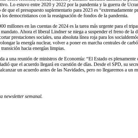
tivo. Lo estuvo entre 2020 y 2022 por la pandemia y la guerra de Ucrani
ió de que el presupuesto suplementario para 2023 es “extremadamente pr
 los democristianos con la reasignación de fondos de la pandemia.
000 millones en las cuentas de 2024 es la tarea más urgente para el tripa
andato. Ahora el liberal Lindner se niega a suspender el freno de la d
ortar prestaciones sociales, una absoluta línea roja para los socialdem
longar la energía nuclear, volver a poner en marcha centrales de carbón 
a transición hacia energías limpias.
gada a una reunión de ministros de Economía: “El Estado es plenamente c
ñadió que el acuerdo llegará en cuestión de días. Desde el SPD, su secr
lcanzar un acuerdo antes de las Navidades, pero no llegaremos a un ma
ra newsletter semanal
.