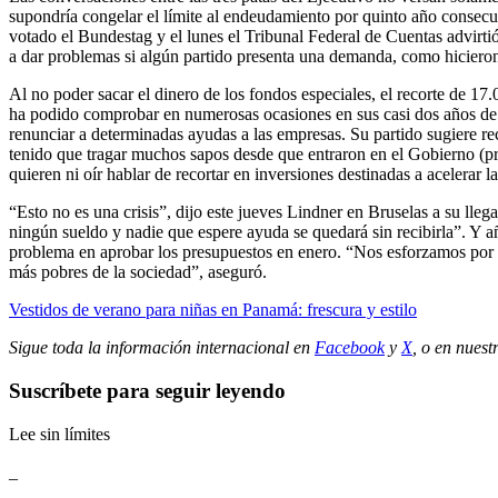
supondría congelar el límite al endeudamiento por quinto año consecu
votado el Bundestag y el lunes el Tribunal Federal de Cuentas advirt
a dar problemas si algún partido presenta una demanda, como hicieron
Al no poder sacar el dinero de los fondos especiales, el recorte de 17.
ha podido comprobar en numerosas ocasiones en sus casi dos años de m
renunciar a determinadas ayudas a las empresas. Su partido sugiere rec
tenido que tragar muchos sapos desde que entraron en el Gobierno (pro
quieren ni oír hablar de recortar en inversiones destinadas a acelerar l
“Esto no es una crisis”, dijo este jueves Lindner en Bruselas a su lle
ningún sueldo y nadie que espere ayuda se quedará sin recibirla”. Y a
problema en aprobar los presupuestos en enero. “Nos esforzamos por a
más pobres de la sociedad”, aseguró.
Vestidos de verano para niñas en Panamá: frescura y estilo
Sigue toda la información internacional en
Facebook
y
X
, o en
nuest
Suscríbete para seguir leyendo
Lee sin límites
_