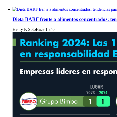
Dieta BARF frente a alimentos concentrados: te
Henry F. Soto
Hace 1 año