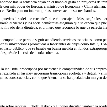
aporado tras la sentencia dejan en el limbo el gasto en proyectos de tr
verde con más poder de Europa, el ministro de Economía y Clima alemán,
 en Berlín para no interrumpir las conversaciones a tres bandas.
puede salir adelante este año”, dice el mensaje de Mast, según los me
inuarán el viernes y los socialdemócratas aseguran que se espera que pu
o filtrado de la diputada, el primero que reconoce lo que ya parecía inev
 temporal que permite seguir atendiendo servicios esenciales, como pen
lonarias subvenciones prometidas a fabricantes de chips como Intel y TS
el gasto público, que se basaba en buena medida en fondos extrapresupues
después de la crisis de deuda soberana.
 la industria, preocupada por mantener la competitividad de sus empresa
rezagada en las muy necesarias transiciones ecológica y digital, y si i
lgunas consecuencias, como que Alemania se ha quedado sin margen de 
ente sobre recortes; Scholz, Habeck y Lindner discuten también la posi