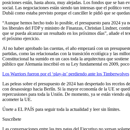
posiciones están, hasta ahora, muy alejadas. Los fondos que se han ev
social. Las negociaciones están siendo tan intensas que el político 
Dubái como estaba previsto porque el canciller le pidió que se quedara
“Aunque hemos hecho todo lo posible, el presupuesto para 2024 ya no 
los liberales del FDP y ministro de Finanzas, Christian Lindner, cont
que se pueda alcanzar un resultado en los próximos días”, añade el text
el próximo ejercicio.
Al no haber aprobado las cuentas, el año empezará con un presupuesto
partidas, como las relacionadas con la transición ecológica y las mil
Constitucional ha sumido en un caos toda la arquitectura que sostiene 
público que Alemania inscribió en su Ley fundamental en 2009, poco 
Los Warriors fueron por el ‘play-in’ perdiendo ante los Timberwolves
Las peleas sobre el presupuesto de 2024 han despertado los recelos de
con desasosiego hacia Berlín. Si la mayor economía de la UE se queda 
repercusiones para toda la Unión. De momento, ya se están viendo a
acometer la UE.
Únete a EL PAÍS para seguir toda la actualidad y leer sin límites.
Suscríbete
Las conversaciones entre las tres patas del Ejecutivo no versan solam