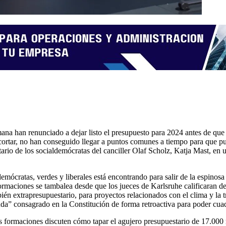
ana han renunciado a dejar listo el presupuesto para 2024 antes de que
ortar, no han conseguido llegar a puntos comunes a tiempo para que pue
tario de los socialdemócratas del canciller Olaf Scholz, Katja Mast, en
demócratas, verdes y liberales está encontrando para salir de la espinos
 formaciones se tambalea desde que los jueces de Karlsruhe calificaran 
én extrapresupuestario, para proyectos relacionados con el clima y la t
uda” consagrado en la Constitución de forma retroactiva para poder cuad
s formaciones discuten cómo tapar el agujero presupuestario de 17.000 m