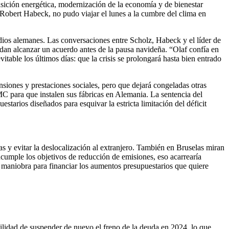
ansición energética, modernización de la economía y de bienestar
 Robert Habeck, no pudo viajar el lunes a la cumbre del clima en
dios alemanes. Las conversaciones entre Scholz, Habeck y el líder de
edan alcanzar un acuerdo antes de la pausa navideña. “Olaf confía en
itable los últimos días: que la crisis se prolongará hasta bien entrado
siones y prestaciones sociales, pero que dejará congeladas otras
MC para que instalen sus fábricas en Alemania. La sentencia del
tarios diseñados para esquivar la estricta limitación del déficit
s y evitar la deslocalización al extranjero. También en Bruselas miran
ncumple los objetivos de reducción de emisiones, eso acarrearía
maniobra para financiar los aumentos presupuestarios que quiere
bilidad de suspender de nuevo el freno de la deuda en 2024, lo que