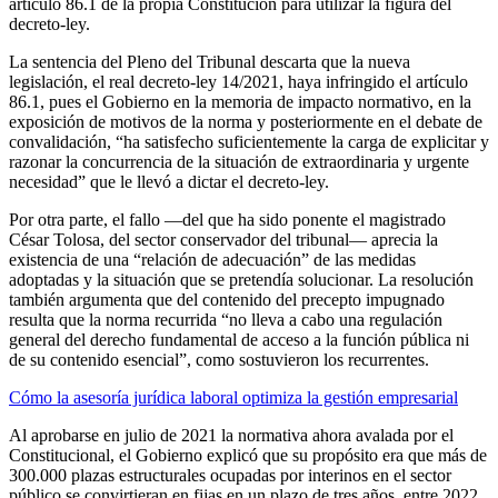
artículo 86.1 de la propia Constitución para utilizar la figura del
decreto-ley.
La sentencia del Pleno del Tribunal descarta que la nueva
legislación, el real decreto-ley 14/2021, haya infringido el artículo
86.1, pues el Gobierno en la memoria de impacto normativo, en la
exposición de motivos de la norma y posteriormente en el debate de
convalidación, “ha satisfecho suficientemente la carga de explicitar y
razonar la concurrencia de la situación de extraordinaria y urgente
necesidad” que le llevó a dictar el decreto-ley.
Por otra parte, el fallo —del que ha sido ponente el magistrado
César Tolosa, del sector conservador del tribunal— aprecia la
existencia de una “relación de adecuación” de las medidas
adoptadas y la situación que se pretendía solucionar. La resolución
también argumenta que del contenido del precepto impugnado
resulta que la norma recurrida “no lleva a cabo una regulación
general del derecho fundamental de acceso a la función pública ni
de su contenido esencial”, como sostuvieron los recurrentes.
Cómo la asesoría jurídica laboral optimiza la gestión empresarial
Al aprobarse en julio de 2021 la normativa ahora avalada por el
Constitucional, el Gobierno explicó que su propósito era que más de
300.000 plazas estructurales ocupadas por interinos en el sector
público se convirtieran en fijas en un plazo de tres años, entre 2022